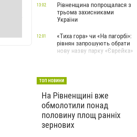
Рівненщина попрощалася з
13:02
трьома захисниками
України
«Тиха гора» чи «На пагорбі»:
12:01
рівнян запрошують обрати
нову назву парку «Єврейка»
ТОП НОВИНИ
На Рівненщині вже
обмолотили понад
половину площ ранніх
зернових