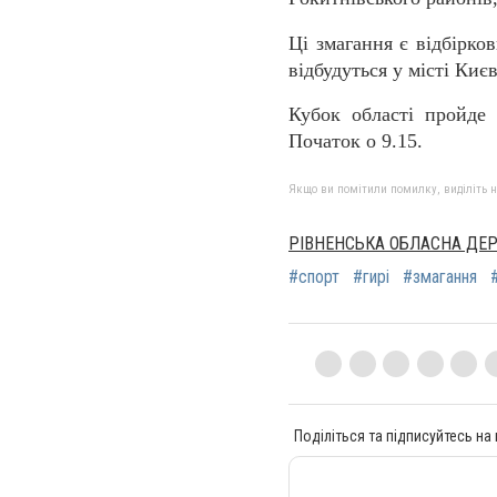
Ці змагання є відбірко
відбудуться у місті Києв
Кубок області пройде 
Початок о 9.15.
Якщо ви помітили помилку, виділіть нео
РІВНЕНСЬКА ОБЛАСНА ДЕ
#спорт
#гирі
#змагання
Поділіться та підписуйтесь на