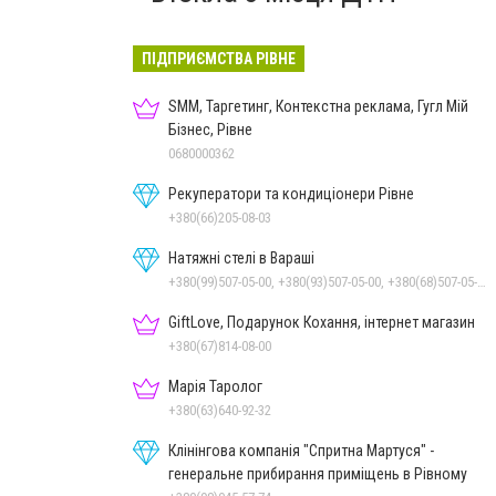
ПІДПРИЄМСТВА РІВНЕ
SMM, Таргетинг, Контекстна реклама, Гугл Мій
Бізнес, Рівне
0680000362
Рекуператори та кондиціонери Рівне
+380(66)205-08-03
Натяжні стелі в Вараші
+380(99)507-05-00, +380(93)507-05-00, +380(68)507-05-00
GiftLove, Подарунок Кохання, інтернет магазин
+380(67)814-08-00
Марія Таролог
+380(63)640-92-32
Клінінгова компанія "Спритна Мартуся" -
генеральне прибирання приміщень в Рівному