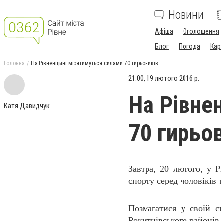
Новини
Афіша
Оголошення
Блог
Погода
Кар
Головна
На Рівненщині мірятимуться силами 70 гирьовиків
21:00, 19 лютого 2016 р.
На Рівне
Катя Давидчук
70 гирьо
Завтра, 20 лютого, у Р
спорту серед чоловіків т
Позмагатися у своїй си
Рокитнівського районів,