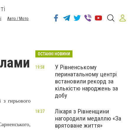
ті
ї
Авто / Мото
ОСТАННІ НОВИНИ
илами
У Рівненському
19:58
перинатальному центрі
встановили рекорд за
кількістю народжень за
добу
і з гирьового
Лікаря з Рівненщини
18:37
нагородили медаллю «За
Сарненського,
врятоване життя»