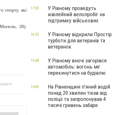
У Рівному проведуть
17:33
о спорту, які
ювілейний велопробіг на
підтримку військових
Могили, 28).
У Рівному відкрили Простір
16:32
турботи для ветеранів та
ветеранок
У Рівному вночі загорівся
15:08
автомобіль: вогонь міг
перекинутися на будівлю
 оцінити
На Рівненщині п’яний водій
14:05
понад 20 хвилин тікав від
поліції та запропонував 4
тисячі гривень хабаря