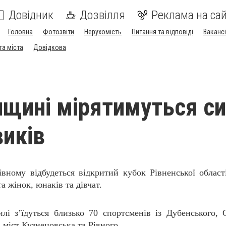
Довідник
Дозвілля
Реклама на сай
Головна
Фотозвіти
Нерухомість
Питання та відповіді
Вакансі
та міста
Довідкова
нщині мірятимуться с
виків
івному відбудеться відкритий кубок Рівненської област
а жінок, юнаків та дівчат.
лі з’їдуться близько 70 спортсменів із Дубенського, 
 міст Кузнецовська та Рівного.