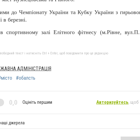
вими до Чемпіонату України та Кубку України з гирьовог
і в березні.
в спортивному залі Елітного фітнесу (м.Рівне, вул.П.
бхідний текст і натисніть Ctrl + Enter, щоб повідомити про це редакцію
РЖАВНА АДМІНІСТРАЦІЯ
#місто
#обалсть
0,0
Оцініть першим
Авторизуйтесь
, щоб
 наші джерела