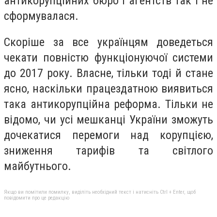
антикорупційних бюро і агентств так і не
сформувалася.
Скоріше за все українцям доведеться
чекати повністю функціонуючої системи
до 2017 року. Власне, тільки тоді й стане
ясно, наскільки працездатною виявиться
така антикорупційна реформа. Тільки не
відомо, чи усі мешканці України зможуть
дочекатися перемоги над корупцією,
зниження тарифів та світлого
майбутнього.
Якщо ви помітили помилку, виділіть необхідний текст і натисніть Ctrl + Enter, щоб
повідомити про це редакцію