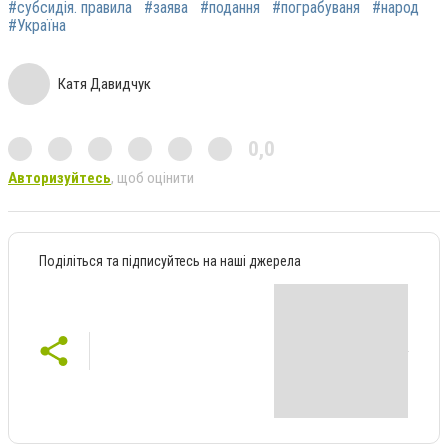
#субсидія. правила
#заява
#подання
#пограбуваня
#народ
#Україна
Катя Давидчук
0,0
Авторизуйтесь
, щоб оцінити
Поділіться та підписуйтесь на наші джерела