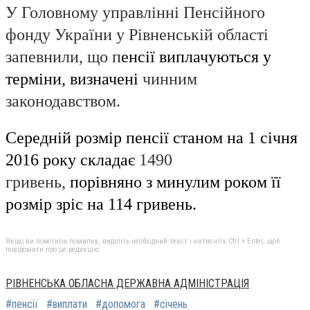
У Головному управлінні Пенсійного
фонду України у Рівненській області
запевнили, що п
енсії виплачуються у
терміни, визначені
чинним
законодавством.
Середній розмір пенсії станом на 1 січня
2016 року складає
1490
гривень,
порівняно з минулим роком її
розмір зріс на 114 гривень.
Якщо ви помітили помилку, виділіть необхідний текст і натисніть Ctrl + Enter, щоб
повідомити про це редакцію
РІВНЕНСЬКА ОБЛАСНА ДЕРЖАВНА АДМІНІСТРАЦІЯ
#пенсії
#виплати
#допомога
#січень