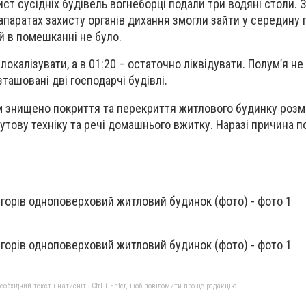
ист сусідніх будівель вогнеборці подали три водяні столи.
 апаратах захисту органів дихання змогли зайти у середину
й в помешканні не було.
окалізувати, а в 01:20 – остаточно ліквідувати. Полум’я не
ташовані дві господарчі будівлі.
 знищено покриття та перекриття житлового будинку розм
тову техніку та речі домашнього вжитку. Наразі причина 
бхідний текст і натисніть Ctrl + Enter, щоб повідомити про це редакцію