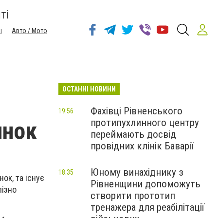
ті
ї
Авто / Мото
ОСТАННІ НОВИНИ
Фахівці Рівненського
19:56
протипухлинного центру
инок
переймають досвід
провідних клінік Баварії
Юному винахіднику з
18:35
ок, та існує
Рівненщини допоможуть
пізно
створити прототип
тренажера для реабілітації