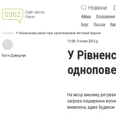
Новини
Афіша
Оголошення
Блог
Погода
Кар
Головна
У Рівненському районі горів одноповерховий житловий будинок
13:00, 9 січня 2016 р.
У Рівненс
Катя Давидчук
однопове
На місці виклику рятува
загроза поширення вогню
виявлена, адже будинок