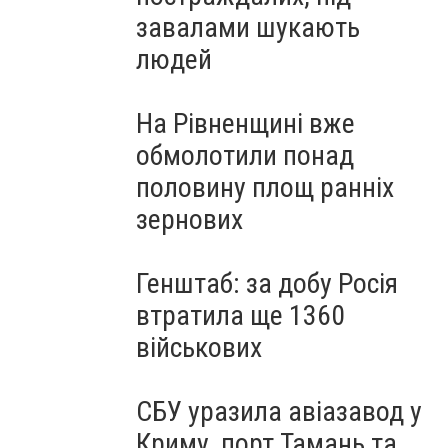
завалами шукають
людей
На Рівненщині вже
обмолотили понад
половину площ ранніх
зернових
Генштаб: за добу Росія
втратила ще 1360
військових
СБУ уразила авіазавод у
Криму, порт Тамань та