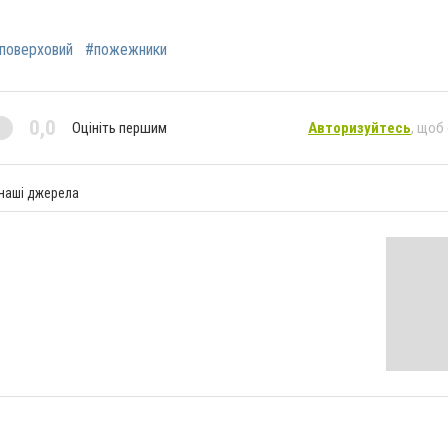
поверховий
#пожежники
0,0
Оцініть першим
Авторизуйтесь
, щоб
 наші джерела