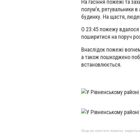
На гасіння пожежі та зах
полум’я, рятувальники в
будинку. На щастя, люде
О 23:45 пожежу вдалося л
поширитися на поруч роз
Внаслідок пожежі вогнем
а також пошкоджено побу
встановлюється.
Якщо ви помітили помилку, виділіть нео