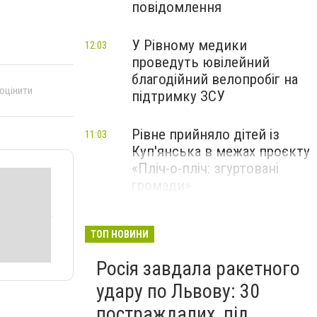
повідомлення
У Рівному медики
12:03
проведуть ювілейний
благодійний велопробіг на
 оцінити
підтримку ЗСУ
Рівне прийняло дітей із
11:03
Куп'янська в межах проєкту
«Пліч-о-пліч: згуртовані
громади»
ТОП НОВИНИ
Росія завдала ракетного
удару по Львову: 30
постраждалих, під