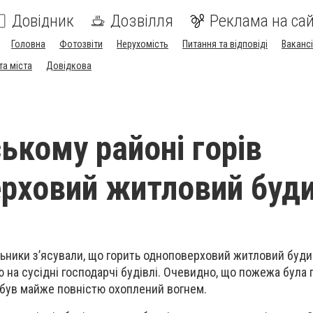
Довідник
Дозвілля
Реклама на сай
Головна
Фотозвіти
Нерухомість
Питання та відповіді
Вакансі
та міста
Довідкова
ькому районі горів
рховий житловий буд
льники з’ясували, що горить одноповерховий житловий будин
 на сусідні господарчі будівлі. Очевидно, що пожежа була 
 був майже повністю охоплений вогнем.