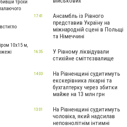
військових
 Збивши трохи
 палаючого
Ансамбль із Рівного
17:41
представив Україну на
 встигло
міжнародній сцені в Польщі
та Німеччині
іром 10х15 м,
У Рівному ліквідували
пожежі
16:35
стихійне сміттєзвалище
На Рівненщині судитимуть
14:03
екскерівника лікарні та
бухгалтерку через збитки
майже на 13 млн грн
На Рівненщині судитимуть
13:01
чоловіка, який надсилав
неповнолітнім інтимні