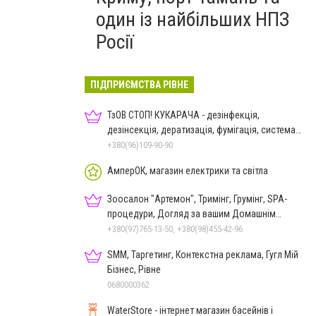
один із найбільших НПЗ
Росії
ПІДПРИЄМСТВА РІВНЕ
ТзОВ СТОП! КУКАРАЧА - дезінфекція,
дезінсекція, дератизація, фумігація, система
HACCP
+380(96)109-90-90
АмперОК, магазин електрики та світла
Зоосалон "Артемон", Тримінг, Грумінг, SPA-
процедури, Догляд за вашим Домашнім
Улюбленцем
+380(97)765-13-50, +380(98)455-42-96
SMM, Таргетинг, Контекстна реклама, Гугл Мій
Бізнес, Рівне
0680000362
WaterStore - інтернет магазин басейнів і