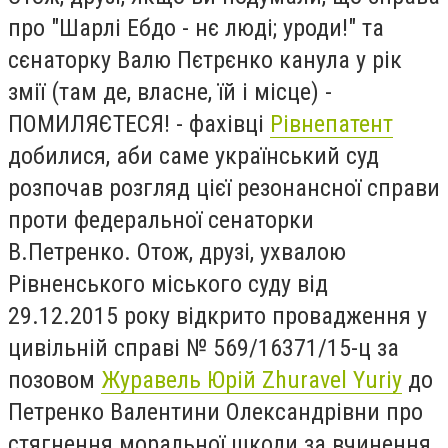
про "Шарлі Ебдо - нє люді; уроди!" та
сєнаторку Валю Пєтрєнко канула у рік
змії (там де, власне, їй і місце) -
ПОМИЛЯЄТЕСЯ! - фахівці
Рівнепатент
добилися, аби саме український суд
розпочав розгляд цієї резонансної справи
проти федеральної сенаторки
В.Петренко. Отож, друзі, ухвалою
Рівненського міського суду від
29.12.2015 року відкрито провадження у
цивільній справі № 569/16371/15-ц за
позовом
Журавель Юрій Zhuravel Yuriy
до
Петренко Валентини Олександрівни про
стягнення моральної шкоди за вчинення