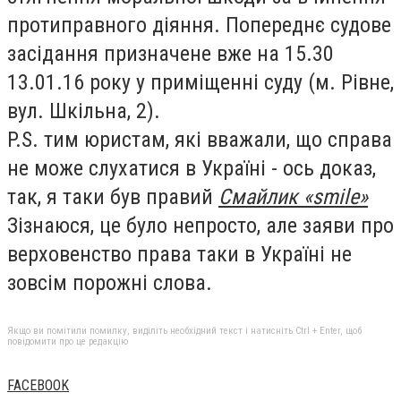
протиправного діяння. Попереднє судове
засідання призначене вже на 15.30
13.01.16 року у приміщенні суду (м. Рівне,
вул. Шкільна, 2).
P.S. тим юристам, які вважали, що справа
не може слухатися в Україні - ось доказ,
так, я таки був правий
Смайлик «smile»
Зізнаюся, це було непросто, але заяви про
верховенство права таки в Україні не
зовсім порожні слова.
Якщо ви помітили помилку, виділіть необхідний текст і натисніть Ctrl + Enter, щоб
повідомити про це редакцію
FACEBOOK