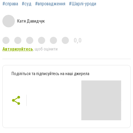
#справа
#суд
#впровадження
#Шарлі-уроди
Катя Давидчук
0,0
Авторизуйтесь
, щоб оцінити
Поділіться та підписуйтесь на наші джерела