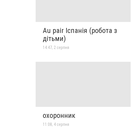
Au pair Іспанія (робота з
дітьми)
14:47, 2 серпня
охоронник
11:08, 4 серпня