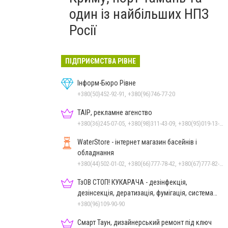
один із найбільших НПЗ
Росії
ПІДПРИЄМСТВА РІВНЕ
Інформ-Бюро Рівне
+380(50)452-92-91, +380(96)746-77-20
ТАІР, рекламне агенство
+380(36)245-07-05, +380(98)311-43-09, +380(95)019-13-17
WaterStore - інтернет магазин басейнів і
обладнання
+380(44)502-01-02, +380(66)777-78-42, +380(67)777-82-19, +380(67)890-80-80, +380(73)890-80-80, +380(44)502-01-03
ТзОВ СТОП! КУКАРАЧА - дезінфекція,
дезінсекція, дератизація, фумігація, система
HACCP
+380(96)109-90-90
Смарт Таун, дизайнерський ремонт під ключ