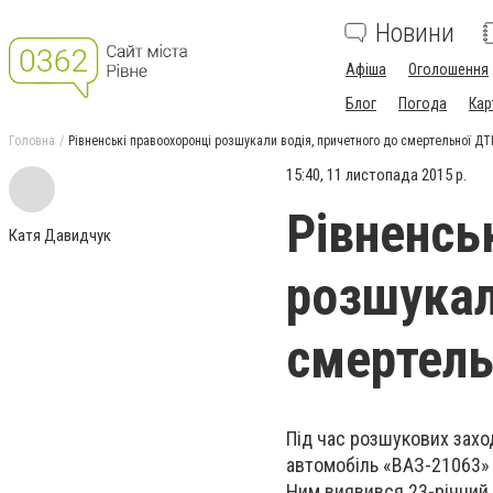
Новини
Афіша
Оголошення
Блог
Погода
Кар
Головна
Рівненські правоохоронці розшукали водія, причетного до смертельної ДТ
15:40, 11 листопада 2015 р.
Рівненсь
Катя Давидчук
розшукал
смертель
Під час розшукових захо
автомобіль «ВАЗ-21063» т
Ним виявився 23-річний 