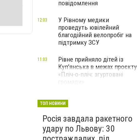
повідомлення
У Рівному медики
12:03
проведуть ювілейний
благодійний велопробіг на
підтримку ЗСУ
Рівне прийняло дітей із
11:03
Куп'янська в межах проєкту
«Пліч-о-пліч: згуртовані
громади»
ТОП НОВИНИ
Росія завдала ракетного
удару по Львову: 30
постраждалих, під