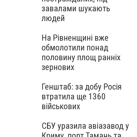
завалами шукають
людей
На Рівненщині вже
обмолотили понад
половину площ ранніх
зернових
Генштаб: за добу Росія
втратила ще 1360
військових
СБУ уразила авіазавод у
Криму, порт Тамань та