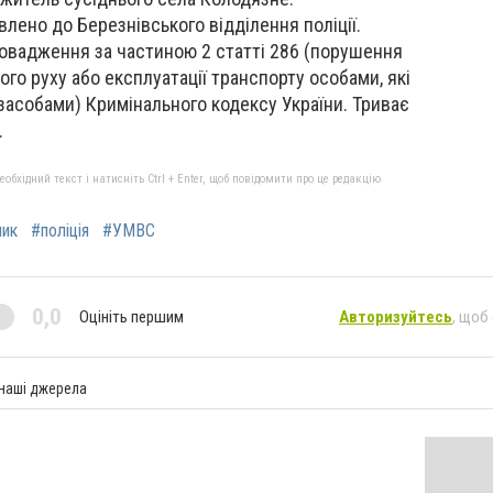
влено до Березнівського відділення поліції.
овадження за частиною 2 статті 286 (порушення
го руху або експлуатації транспорту особами, які
асобами) Кримінального кодексу України. Триває
.
бхідний текст і натисніть Ctrl + Enter, щоб повідомити про це редакцію
ник
#поліція
#УМВС
0,0
Оцініть першим
Авторизуйтесь
, щоб
 наші джерела