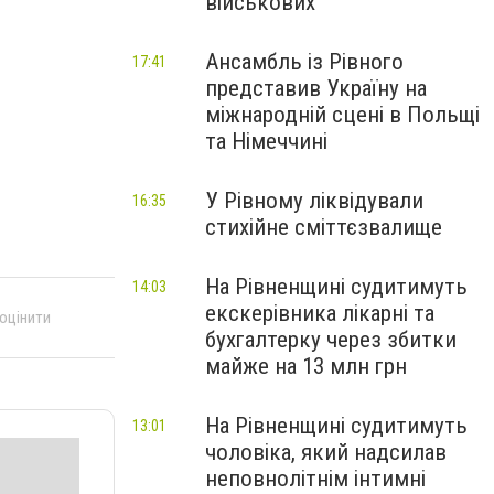
військових
Ансамбль із Рівного
17:41
представив Україну на
міжнародній сцені в Польщі
та Німеччині
У Рівному ліквідували
16:35
стихійне сміттєзвалище
На Рівненщині судитимуть
14:03
екскерівника лікарні та
 оцінити
бухгалтерку через збитки
майже на 13 млн грн
На Рівненщині судитимуть
13:01
чоловіка, який надсилав
неповнолітнім інтимні