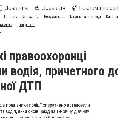
Довідник
Дозвілля
Реклама на сай
Головна
Фотозвіти
Нерухомість
Питання та відповіді
Вакансі
та міста
Довідкова
П
кі правоохоронці
и водія, причетного д
ної ДТП
дів працівники поліції оперативно встановили
а водія, який скоїв наїзд на 14-річну дівчину.
житель сусіднього села Колодязне.