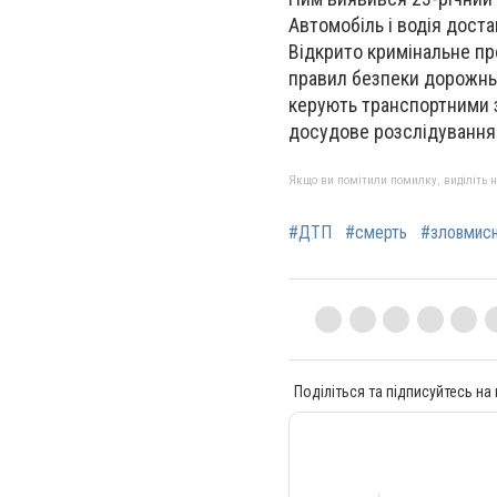
Автомобіль і водія доста
Відкрито кримінальне пр
правил безпеки дорожньо
керують транспортними з
досудове розслідування
Якщо ви помітили помилку, виділіть нео
#ДТП
#смерть
#зловмис
Поділіться та підписуйтесь на