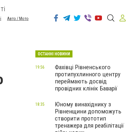
ті
ї
Авто / Мото
ОСТАННІ НОВИНИ
Фахівці Рівненського
19:56
протипухлинного центру
о
переймають досвід
провідних клінік Баварії
Юному винахіднику з
18:35
Рівненщини допоможуть
створити прототип
тренажера для реабілітації