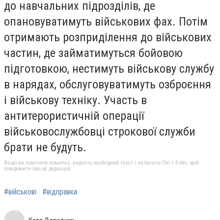
до навчальних підрозділів, де
опановуватимуть військових фах. Потім
отримають розприділення до військових
частин, де займатимуться бойовою
підготовкою, нестимуть військову службу
в нарядах, обслуговуватимуть озброєння
і військову техніку. Участь в
антитерористичній операції
військовослужбовці строкової служби
брати не будуть.
Якщо ви помітили помилку, виділіть необхідний текст і натисніть Ctrl + Enter, щоб
повідомити про це редакцію
#військові
#відправка