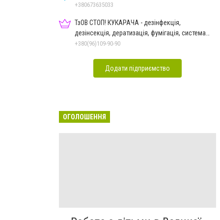
+380673635033
ТзОВ СТОП! КУКАРАЧА - дезінфекція,
дезінсекція, дератизація, фумігація, система
HACCP
+380(96)109-90-90
Додати підприємство
ОГОЛОШЕННЯ