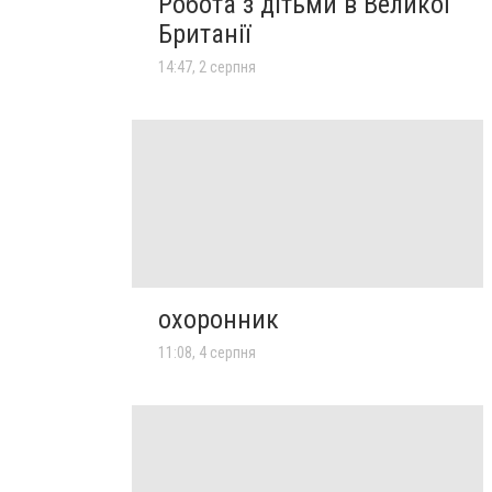
Робота з дітьми в Великої
Британії
14:47, 2 серпня
охоронник
11:08, 4 серпня