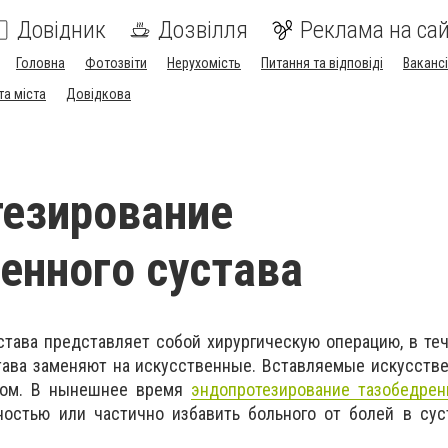
Довідник
Дозвілля
Реклама на сай
Головна
Фотозвіти
Нерухомість
Питання та відповіді
Вакансі
та міста
Довідкова
езирование
енного сустава
тава представляет собой хирургическую операцию, в те
тава заменяют на искусственные. Вставляемые искусств
зом. В нынешнее время
эндопротезирование тазобедрен
остью или частично избавить больного от болей в суст