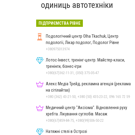
одиниць автотехніки
ПІДПРИЄМСТВА РІВНЕ
Подологічний центр Olha Tkachuk, Центр
подології, Лікар подолог, Подолог Рівне
+380975013974
Лотос-Інвест, тренінг-центр. Майстер-класи,
тренінги, бізнес-ігри
+380(67)362-11-31, (050) 375-05-47
Алекс Медіа Трейд, рекламна агенція (реклама
на сітілайтах)
+380 (362) 43-21-50, +380 (50) 435-23-22, 096 165 72 59
Медичний центр "Аксіома". Відновлення руху
хребта. Лікування суглобів. Масаж
+380(67)859-84-75, +380(99)506-50-22
Натяжні стелі в Острозі