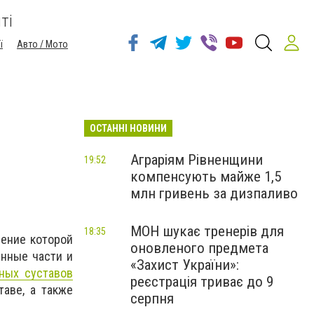
ті
ї
Авто / Мото
ОСТАННІ НОВИНИ
Аграріям Рівненщини
19:52
компенсують майже 1,5
млн гривень за дизпаливо
МОН шукає тренерів для
18:35
чение которой
оновленого предмета
енные части и
«Захист України»:
ных суставов
реєстрація триває до 9
аве, а также
серпня