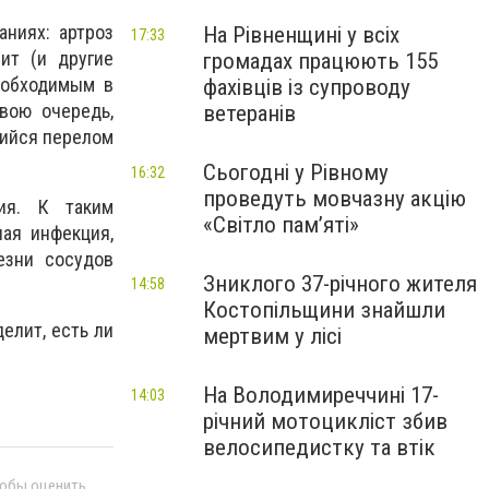
ниях: артроз
На Рівненщині у всіх
17:33
ит (и другие
громадах працюють 155
еобходимым в
фахівців із супроводу
свою очередь,
ветеранів
шийся перелом
Сьогодні у Рівному
16:32
проведуть мовчазну акцію
ия. К таким
«Світло пам’яті»
ная инфекция,
езни сосудов
Зниклого 37-річного жителя
14:58
Костопільщини знайшли
елит, есть ли
мертвим у лісі
На Володимиреччині 17-
14:03
річний мотоцикліст збив
велосипедистку та втік
тобы оценить