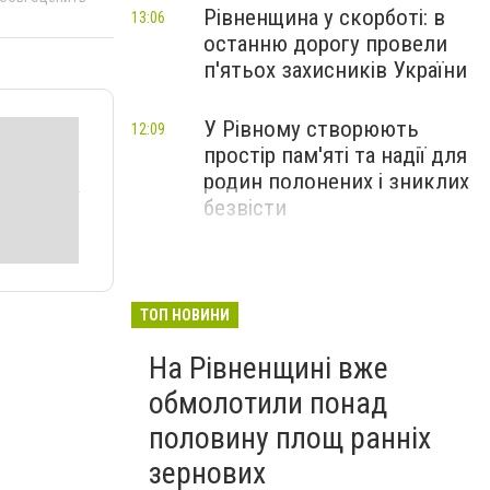
Рівненщина у скорботі: в
13:06
останню дорогу провели
п'ятьох захисників України
У Рівному створюють
12:09
простір пам'яті та надії для
родин полонених і зниклих
безвісти
ТОП НОВИНИ
На Рівненщині вже
обмолотили понад
половину площ ранніх
зернових