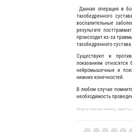
Данная операция в бол
тазобедренного сустав
воспалительные заболе
результате посттравмат
происходит из-за травм
тазобедренного сустава.
Существуют и против
показаниям относятся 
нейромышечные и псих
нижних конечностей.
В любом случае помните
необходимость проведен
Якщо ви помітили помилку, виділіть нео