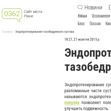
Новини
Афіша
Оголошення
Блог
Погода
Кар
Головна
Эндопротезирование тазобедренного сустава
18:27, 27 жовтня 2015 р.
Эндопрот
тазобедр
Эндопротезирование сус
разломанные части сус
называются эндопроте
полулях
позволяет полн
улучшить подвижность.