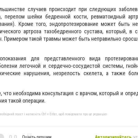
ьшинстве случаев происходит при следующих заболева
а, перелом шейки бедренной кости, ревматоидный артр
вания). Кроме того, эндопротезирование может быть н
ического артроза тазобедренного сустава, который, в 
ы. Примером такой травмы может быть неправильно срос
опоказания для представленного вида протезирован
болезни легочной и сердечно-сосудистой системы, гной
ические нарушения, незрелость скелета, а также бол
, что необходима консультация с врачом, который и опред
ия такой операции.
бхідний текст і натисніть Ctrl + Enter, щоб повідомити про це редакцію
0,0
Оцініть першим
Авторизируйтесь
, ч