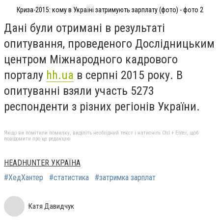
Криза-2015: кому в Україні затримують зарплату (фото) - фото 2
Дані були отримані в результаті
опитування, проведеного Дослідницьким
центром Міжнародного кадрового
порталу
hh.ua
в серпні 2015 року. В
опитуванні взяли участь 5273
респонденти з різних регіонів України.
Якщо ви помітили помилку, виділіть необхідний текст і натисніть Ctrl + Enter, щоб
повідомити про це редакцію
HEADHUNTER УКРАЇНА
#ХедХантер
#статистика
#затримка зарплат
Катя Давидчук