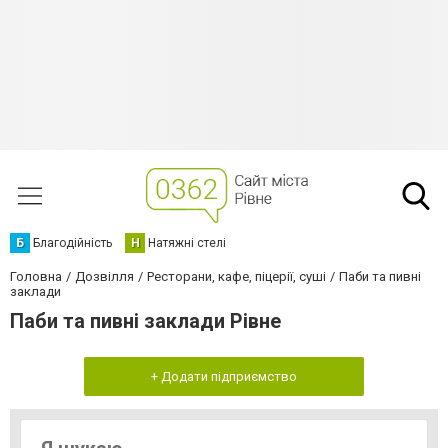
Б
Благодійність
Н
Натяжні стелі
Головна
Дозвілля
Ресторани, кафе, піцерії, суші
Паби та пивні
заклади
Паби та пивні заклади Рівне
+ Додати підприємство