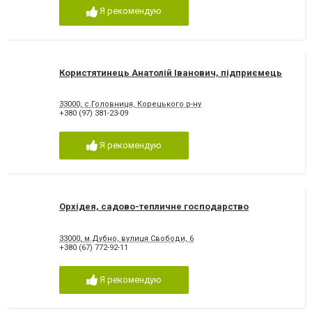
Я рекомендую
Користятинець Анатолій Іванович, підприємець
33000, с.Головниця, Корецького р-ну
+380 (97) 381-23-09
Я рекомендую
Орхідея, садово-тепличне господарство
33000, м.Дубно, вулиця Свободи, 6
+380 (67) 772-92-11
Я рекомендую