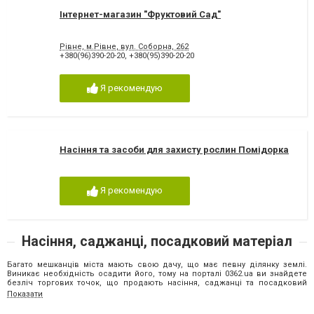
Інтернет-магазин "Фруктовий Сад"
Рівне, м.Рівне, вул. Соборна, 262
+380(96)390-20-20
,
+380(95)390-20-20
Я рекомендую
Насіння та засоби для захисту рослин Помідорка
Я рекомендую
Насіння, саджанці, посадковий матеріал
Багато мешканців міста мають свою дачу, що має певну ділянку землі.
Виникає необхідність осадити його, тому на порталі 0362
.
ua
ви знайдете
безліч торгових точок, що продають насіння, саджанці та посадковий
матеріал у Рівному. Список включає адреси та телефони, за якими можна
Показати
звертатися.