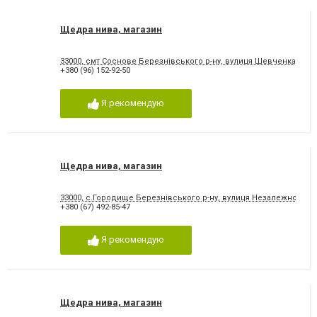
Щедра нива, магазин
33000, смт Соснове Березнівського р-ну, вулиця Шевченка, 1
+380 (96) 152-92-50
Я рекомендую
Щедра нива, магазин
33000, с.Городище Березнівського р-ну, вулиця Незалежності, 6
+380 (67) 492-85-47
Я рекомендую
Щедра нива, магазин