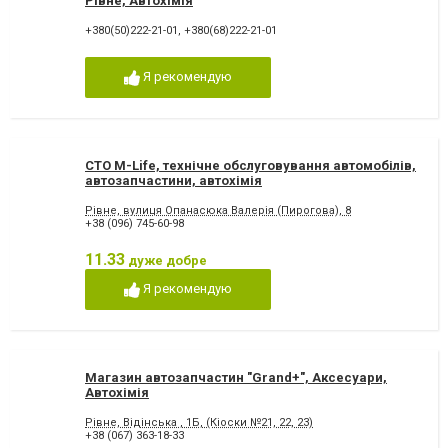
Рівне, Автохімія
+380(50)222-21-01
,
+380(68)222-21-01
Я рекомендую
СТО M-Life, технічне обслуговування автомобілів,
автозапчастини, автохімія
Рівне, вулиця Опанасюка Валерія (Пирогова), 8
+38 (096) 745-60-98
11.33
дуже добре
Я рекомендую
Магазин автозапчастин "Grand+", Аксесуари,
Автохімія
Рівне, Відінська , 1Б, (Кіоски №21, 22, 23)
+38 (067) 363-18-33