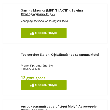
Заміна Мастил (МКПП і АКПП), Заміна
Охолоджуючих Рідин;
+380(95)637-36-00
,
+380(67)905-25-91
Я рекомендую
Top service Etalon. Офіційний представник Motul
Рівне, Присадибна, 3-А
+380677063083
12
дуже добре
Я рекомендую
Авторизований сервіс "Liqui Moly", Автосервіс