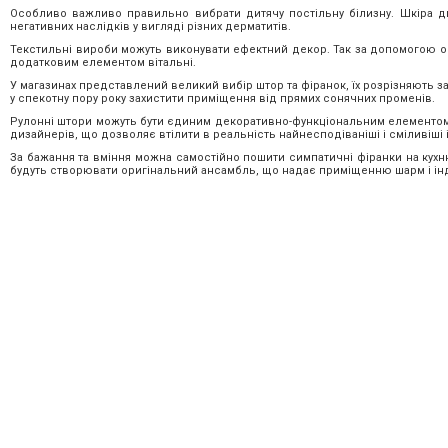
Особливо важливо правильно вибрати дитячу постільну білизну. Шкіра д
негативних наслідків у вигляді різних дерматитів.
Текстильні вироби можуть виконувати ефектний декор. Так за допомогою о
додатковим елементом вітальні.
У магазинах представлений великий вибір штор та фіранок, їх розрізняють 
у спекотну пору року захистити приміщення від прямих сонячних променів.
Рулонні штори можуть бути єдиним декоративно-функціональним елементом н
дизайнерів, що дозволяє втілити в реальність найнесподіваніші і сміливіші і
За бажання та вміння можна самостійно пошити симпатичні фіранки на кухн
будуть створювати оригінальний ансамбль, що надає приміщенню шарм і інд