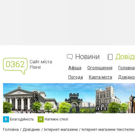
Новини
Довід
Афіша
Оголошення
Головна
Погода
Карта міста
Довідко
Б
Благодійність
Н
Натяжні стелі
Головна
Довідник
Інтернет-магазини
Інтернет-магазини текстилю