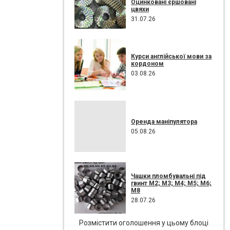
Оцинковані єршовані
цвяхи
31.07.26
Курси англійської мови за
кордоном
03.08.26
Оренда маніпулятора
05.08.26
Чашки пломбувальні під
гвинт М2; М3; М4; М5; М6;
М8
28.07.26
Розмістити оголошення у цьому блоці