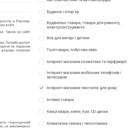
Будинок і інтер'єр
рністю в Рівному.
Будівельні товари, товари для ремонту,
их робіт.
електроінструменти
а. Також на сайті
Все для матері і дитини
нах. Онлайн-шопінг
сидячи за екраном
Госптовари, побутова хімія
к додому покупцю
Інтернет-магазини косметики та парфумерії
Інтернет-магазини мобільних телефонів і
аксесуарів
Інтернет-магазини текстилю для дому
Інтимні товари
Канцтовари, книги, ігри, CD-диски
ують повноцінний
Кліматична техніка і теплотехніка
ла, не викликають