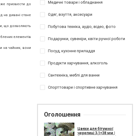
Медичні товари і обладнання
може призвести до
Одяг, взуття, аксесуари
д на дивані стане
ри, що дозволяють
Побутова техніка, аудіо, відео, фото
юблених елементів
Подарунки, сувеніри, квіти ручної роботи
и на чайник, вони
Посуд, кухонне приладдя
Продукти харчування, алкоголь
Сантехніка, меблі для ванни
Спорттовари і спортивне харчування
Оголошення
Цвяхи для бітумної
черепиці 3,1×38 мм |