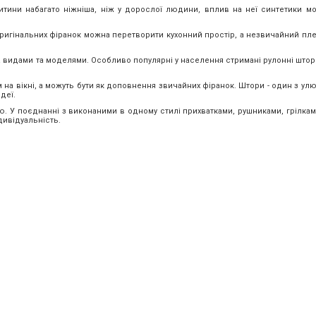
итини набагато ніжніша, ніж у дорослої людини, вплив на неї синтетики 
ригінальних фіранок можна перетворити кухонний простір, а незвичайний пле
за видами та моделями. Особливо популярні у населення стримані рулонні што
а вікні, а можуть бути як доповнення звичайних фіранок. Штори - один з ул
деї.
ю. У поєднанні з виконаними в одному стилі прихватками, рушниками, грілкам
ивідуальність.