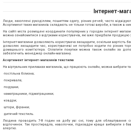
Інтернет-маг
Люди, захоплені рукоділлям, пошиттям одягу, різних речей, часто відвіду
Асортимент таких магазинів складають не тільки готові вироби, а також в ни
На сайті міста розміщені координати популярних у городян інтернет магази
можна ознайомитися з відгуками користувачів, які вже придбали продукцію у
Інтернет-магазини дозволяють користувача заощадити, оскільки вартість баг
дозволяє заощадити час, користувачеві не потрібно ходити по різних торг
домашнього комп'ютера. Сплатити покупки можна також онлайн за допо
забезпечить менеджер онлайн-магазину.
Асортимент інтернет-магазинів текстилю
На віртуальних прилавках магазинів, що працюють онлайн, можна вибрати та 
·
постільна білизна;
·
покривала;
·
подушки;
·
наматрацники, підматрацники;
·
ковдри;
·
штори, фіранки;
·
дитячий текстиль.
Людина проводить 7-8 годин на добу уві сні, тому для облаштування с
відпочинок. Так простирадла, наволочки, підковдри краще вибирати з бав
алергію.