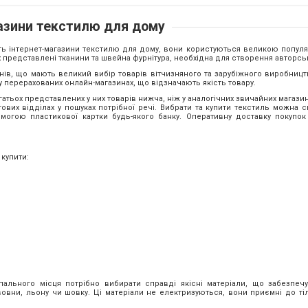
азини текстилю для дому
ють інтернет-магазини текстилю для дому, вони користуються великою популя
х представлені тканини та швейна фурнітура, необхідна для створення авторськ
нів, що мають великий вибір товарів вітчизняного та зарубіжного виробництв
 перерахованих онлайн-магазинах, що відзначають якість товару.
атьох представлених у них товарів нижча, ніж у аналогічних звичайних магази
ових відділах у пошуках потрібної речі. Вибрати та купити текстиль можна 
могою пластикової картки будь-якого банку. Оперативну доставку покупо
купити:
пального місця потрібно вибирати справді якісні матеріали, що забезпеч
овни, льону чи шовку. Ці матеріали не електризуються, вони приємні до ті