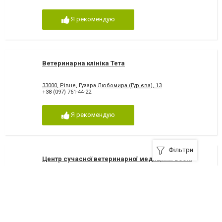
Я рекомендую
Ветеринарна клініка Тета
33000, Рівне, Гузара Любомира (Гур'єва), 13
+38 (097) 761-44-22
Я рекомендую
Фільтри
Центр сучасної ветеринарної медицини Бобік
33000, Рівне, Дубенська, 21а
+38 (096) 313-36-99
Я рекомендую