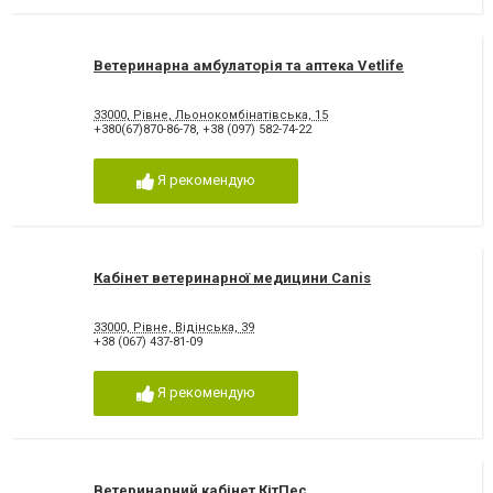
Ветеринарна амбулаторія та аптека Vetlife
33000, Рівне, Льонокомбінатівська, 15
+380(67)870-86-78
,
+38 (097) 582-74-22
Я рекомендую
Кабінет ветеринарної медицини Canis
33000, Рівне, Відінська, 39
+38 (067) 437-81-09
Я рекомендую
Ветеринарний кабінет КітПес