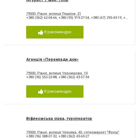
79000, Рівне, вулиця Пушкіна, 21
+380 (362) 62-04-66
,
+380 (95) 919-27-54
,
+380 (67) 295-43-19
,
+380 (96) 397-27-30
Я рекомендую
Агенція «Переклади.док»
79000, Рівне, вулиця Чернишова, 10
+380 (96) 552-23-88
,
+380 (362) 43-57-34
Я рекомендую
Віфлеємська зірка, туроператор
79000, Рівне, вулиця Черняка, 40, супермаркет "Фреш"
+380 (96) 588-07-32
,
+380 (362) 43-69-27