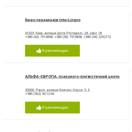
Бюро перекладів InterLingvo
01023, Київ, вулиця Шота Руставелі, 24, офіс 18
+380 (66) 7913838
,
+380 (96) 7913838
,
+380 (44) 2292772
Я рекомендую
АЛЬФА-ЄВРОПА, психолого-лінгвістичний центр
33000, Рівне, вулиця Княгині Ольги, 5, 5
+380 (362) 40-12-06
Я рекомендую