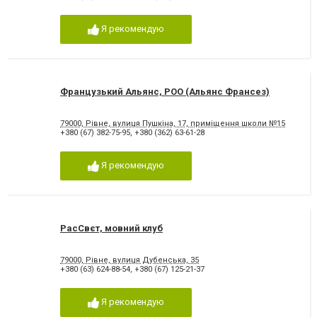
Я рекомендую
Французький Альянс, РОО (Альянс Франсез)
79000, Рівне, вулиця Пушкіна, 17, приміщення школи №15
+380 (67) 382-75-95
,
+380 (362) 63-61-28
Я рекомендую
РасСвєт, мовний клуб
79000, Рівне, вулиця Дубенська, 35
+380 (63) 624-88-54
,
+380 (67) 125-21-37
Я рекомендую