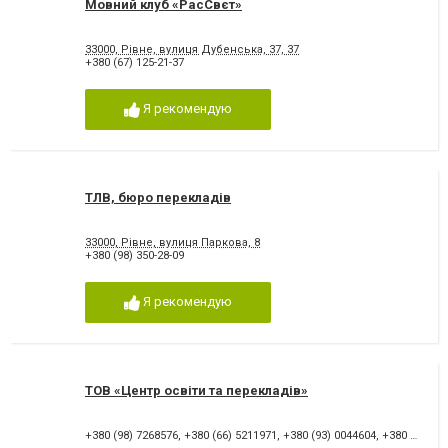
Мовний клуб «РасСвєт»
33000, Рівне, вулиця Дубенська, 37, 37
+380 (67) 125-21-37
Я рекомендую
ТЛВ, бюро перекладів
33000, Рівне, вулиця Паркова, 8
+380 (98) 350-28-09
Я рекомендую
ТОВ «Центр освіти та перекладів»
+380 (98) 7268576
,
+380 (66) 5211971
,
+380 (93) 0044604
,
+380 (93) 092042