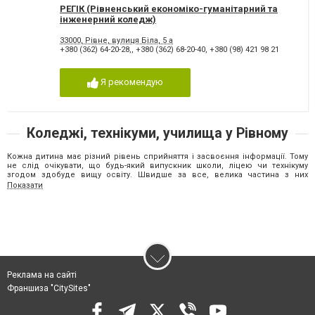
РЕГІК (Рівненський економіко-гуманітарний та
інженерний коледж)
33000, Рівне, вулиця Біла, 5 а
+380 (362) 64-20-28,
,
+380 (362) 68-20-40
,
+380 (98) 421 98 21
Я рекомендую
Коледжі, технікуми, училища у Рівному
Кожна дитина має різний рівень сприйняття і засвоєння інформації. Тому
не слід очікувати, що будь-який випускник школи, ліцею чи технікуму
згодом здобуде вищу освіту. Швидше за все, велика частина з них
побудує майбутнє життя, спираючись на знання, отримані в
Показати
загальноосвітніх навчальних закладах.
Існують навчальні заклади з гуманітарним і технічним нахилом. Іншими
словами, в технічних коледжах вивчають точні науки - математику, фізику,
хімію і т.д. У гуманітарних коледжах доступні до вибору вузькоспрямовані
спеціальності з вивченням:
історії, культурознавства;
релігієзнавства і філософії;
соціології, менеджменту і економіки;
Реклама на сайті
філології, лінгвістики, педагогіки;
Франшиза "CitySites"
географії, антропології, археології;
психології, політології;
мистецтвознавства, архітектури.