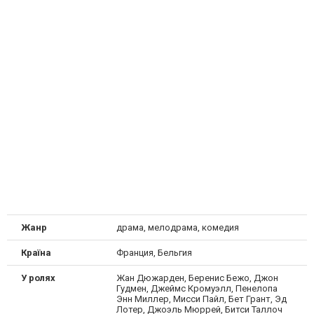
Жанр
драма, мелодрама, комедия
Країна
Франция, Бельгия
У ролях
Жан Дюжарден, Беренис Бежо, Джон
Гудмен, Джеймс Кромуэлл, Пенелопа
Энн Миллер, Мисси Пайл, Бет Грант, Эд
Лотер, Джоэль Мюррей, Битси Таллоч