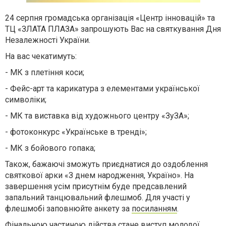
24 серпня громадська організація «Центр інновацій» та
ТЦ «ЗЛАТА ПЛАЗА» запрошують Вас на святкування Дня
Незалежності України.
На вас чекатимуть:
- МК з плетіння коси;
- Фейс-арт та карикатура з елементами української
символіки;
- МК та виставка від художнього центру «ЗуЗА»;
- фотоконкурс «Українське в тренді»;
- МК з бойового гопака;
Також, бажаючі зможуть приєднатися до оздоблення
святкової арки «З днем народження, Україно». На
завершення усім присутнім буде предсавлений
запальний танцювальний флешмоб. Для участі у
флешмобі заповнюйте анкету за
посиланням
.
Фінальною частиною дійства стане виступ молодої,