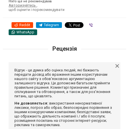
Ніхто ще не рекомендував
Авторизуйтесь
,
щоб оцінити і порекомендувати
Reddit
Telegram
Viber
WhatsApp
Рецензія
Відгук - це думка або оцінка людей, які бажають
передати досвід або враження іншим користувачам
нашого сайту з обов'язковою аргументацією
залишеного відгука. Це допоможе багатьом прийняти
правильне рішення. Коментарі призначені для
спілкування та обговорення, а також для роз'яснення
питань, що цікавлять.
Не дозволяється:
використання ненормативної
лексики, погроз або образ; безпосереднє порівняння з
іншими конкуруючими компаніями; безпідставні заяви,
що ображають діяльність компанії і / або її послуги;
розміщення посилань на сторонні інтернет-ресурси;
реклама та самореклама.