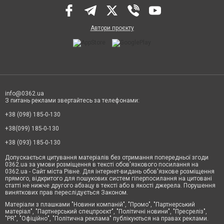
Автори проєкту
info@0362.ua
З питань реклами звертайтесь за телефонами:
+38 (098) 185-0-130
+38(099) 185-0-130
+38 (093) 185-0-130
Допускається цитування матеріалів без отримання попередньої згоди
0362.ua за умови розміщення в тексті обов'язкового посилання на
0362.ua - Сайт міста Рівне. Для інтернет-видань обов'язкове розміщення
прямого, відкритого для пошукових систем гіперпосилання на цитовані
статті не нижче другого абзацу в тексті або в якості джерела. Порушення
виняткових прав переслідується Законом.
Матеріали з плашками "Новини компаній", "Промо", "Партнерський
матеріал", "Партнерський спецпроєкт", "Політичні новини", "Пресреліз",
"PR", "Офіційно", "Політична реклама" публікуються на правах реклами.