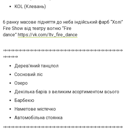
KOL (Клевань)
6 ранку масове підняття до неба індійський фарб “Холі”
Fire Show від театру вогню “Fire
dance”
https://vk.com/ltv_fire_dance
⇒⇒⇒⇒⇒⇒⇒⇒⇒⇒⇒⇒⇒⇒⇒⇒⇒⇒⇒⇒⇒⇒⇒⇒⇒⇒⇒⇒⇒⇒⇒⇒
⇒⇒⇒⇒
Дерев’яний танцпол
Сосновий ліс
Озеро
Декілька барів з великим асортиментом всього
Барбекю
Наметове містечко
Автомобільна стоянка
⇒⇒⇒⇒⇒⇒⇒⇒⇒⇒⇒⇒⇒⇒⇒⇒⇒⇒⇒⇒⇒⇒⇒⇒⇒⇒⇒⇒⇒⇒⇒⇒