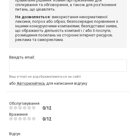
правильне рішення. Коментарі призначені для
спілкування та обговорення, а також для роз'яснення
питань, що цікавлять.
Не дозволяється:
використання ненормативної
лексики, погроз або образ; безпосереднє порівняння з
іншими конкуруючими компаніями; безпідставні заяви,
що ображають діяльність компанії і / або її послуги;
розміщення посилань на сторонні інтернет-ресурси;
реклама та самореклама.
Введіть email:
Ваш e-mail не відображатиметься на сайті
або
Авторизуйтесь
для написання відгуку
Обслуговування
0/12
Враження
0/12
Відгук: