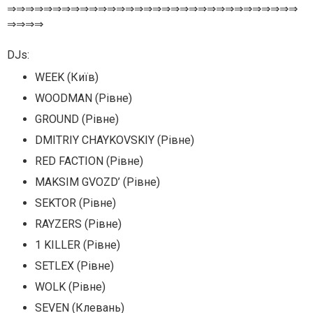
⇒⇒⇒⇒⇒⇒⇒⇒⇒⇒⇒⇒⇒⇒⇒⇒⇒⇒⇒⇒⇒⇒⇒⇒⇒⇒⇒⇒⇒⇒⇒⇒
⇒⇒⇒⇒
DJs:
WEEK (Київ)
WOODMAN (Рівне)
GROUND (Рівне)
DMITRIY CHAYKOVSKIY (Рівне)
RED FACTION (Рівне)
MAKSIM GVOZD’ (Рівне)
SEKTOR (Рівне)
RAYZERS (Рівне)
1 KILLER (Рівне)
SETLEX (Рівне)
WOLK (Рівне)
SEVEN (Клевань)