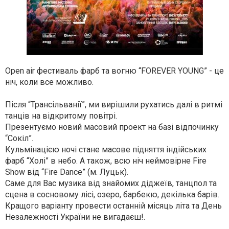
Open air фестиваль фарб та вогню “FOREVER YOUNG” - це
ніч, коли все можливо.
Після “Трансільванії”, ми вирішили рухатись далі в ритмі
танців на відкритому повітрі.
Презентуємо новий масовий проект на базі відпочинку
“Сокіл”.
Кульмінацією ночі стане масове підняття індійських
фарб “Холі” в небо. А також, всю ніч неймовірне Fire
Show від “Fire Dance” (м. Луцьк).
Саме для Вас музика від знайомих діджеїв, танцпол та
сцена в сосновому лісі, озеро, барбекю, декілька барів.
Кращого варіанту провести останній місяць літа та День
Незалежності України не вигадаєш!.