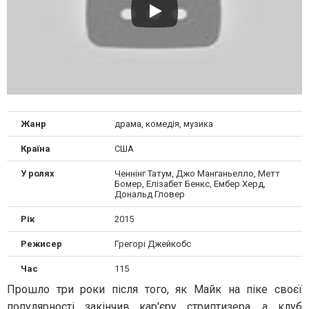
Жанр
драма, комедія, музика
Країна
США
У ролях
Ченнінг Татум, Джо Манганьелло, Метт
Бомер, Елізабет Бенкс, Ембер Херд,
Дональд Гловер
Рік
2015
Режисер
Грегорі Джейкобс
Час
115
Прошло три роки після того, як Майк на піке своєї
популярності закінчив кар'єру стриптизера, а клуб