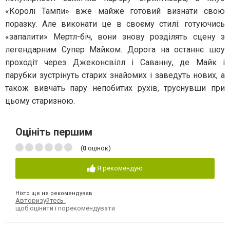
«Королі Тампи» вже майже готовий визнати свою
поразку. Але виконати це в своєму стилі: готуючись
«запалити» Мертл-біч, вони знову розділять сцену з
легендарним Супер Майком. Дорога на останнє шоу
проходіт через Джеконсвілл і Саванну, де Майк і
парубки зустрінуть старих знайомих і заведуть нових, а
також вивчать пару непобитих рухів, труснувши при
цьому старизною.
Оцініть першим
(
0
оцінок)
Я рекомендую
Ніхто ще не рекомендував
Авторизуйтесь
,
щоб оцінити і порекомендувати