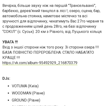
Вечірка, більше звуку ніж на першій "Трансельванії",
барбекю, дерев'яний танцпол в лісі !, озеро, сцена, бар,
автомобільна стоянка, наметове містечко та всі
зручності для відпочинку, чекатимуть Вас 27го червня та
с продовженням цілий день 28го, на базі відпочинку
“СОКІЛ” (с. Суськ). 20 км з Рівного, від Луцького кільця.
УВАГА !!!
Вхід з іншої сторони ніж того року. Зі сторони озера !!!
БАЗА ПОВНІСТЮ ПЕРЕРОБЛЕНА. СТАЛО НАБАГАТО
КРАЩЕ !!!
https://vk.com/album-95492929_216870379
DJs:
VOTUMA (Київ)
WOODMAN (Рівне)
GROUND (Рівне)