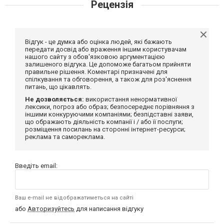
Рецензія
Відгук - це думка або оцінка людей, які бажають
передати досвід або враження іншим користувачам
нашого сайту з обов'язковою аргументацією
залишеного відгука. Це допоможе багатьом прийняти
правильне рішення. Коментарі призначені для
спілкування та обговорення, а також для роз'яснення
питань, що цікавлять.
Не дозволяється:
використання ненормативної
лексики, погроз або образ; безпосереднє порівняння з
іншими конкуруючими компаніями; безпідставні заяви,
що ображають діяльність компанії і / або її послуги;
розміщення посилань на сторонні інтернет-ресурси;
реклама та самореклама.
Введіть email:
Ваш e-mail не відображатиметься на сайті
або
Авторизуйтесь
для написання відгуку