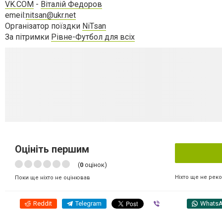
VK.COM
-
Віталій Федоров
emeil:
nitsan@ukr.net
Організатор поїздки
NiTsan
За пітримки
Рівне-Футбол для всіх
Оцініть першим
(
0
оцінок)
Ніхто ще не рек
Поки ще ніхто не оцінював
Reddit
Telegram
Viber
Whats