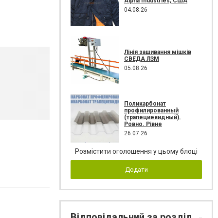
Alpha Industries, США
04.08.26
Лінія зашивання мішків
СВЕДА ЛЗМ
05.08.26
Поликарбонат
профилированный
(трапециевидный).
Ровно. Рівне
26.07.26
Розмістити оголошення у цьому блоці
Додати
Відповідальний за розділ