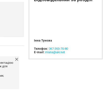
Інна Тунєва
Телефон:
067-363-70-80
E-mail:
iniana@ukr.net
ментацією
ж для
ми;