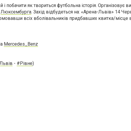
й і побачити як твориться футбольна історія. Організовує ви
ї
Люксембурга
. Захід відбудеться на: «Арена-Львів» 14 Чер
ормовавши всіх вболівальників придбавших квитка/місце 
та
Mercedes_Benz
Львів
-
#Рівне
)