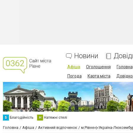
Новини
Довід
Афіша
Оголошення
Головна
Погода
Карта міста
Довідко
Б
Благодійність
Н
Натяжні стелі
Головна
Афіша
Активний відпочинок
м.Рівне»|«Україна-Люксембу