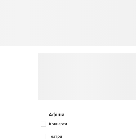
в
Афіша
Концерти
Театри