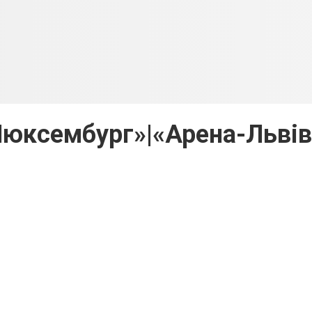
Люксембург»|«Арена-Льві