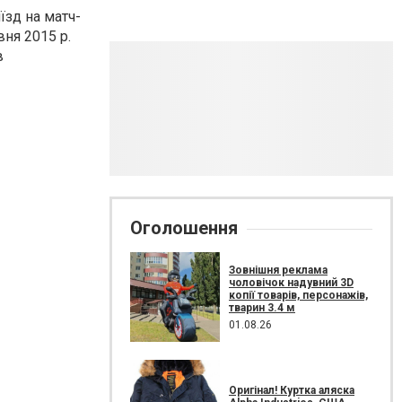
їзд на матч-
вня 2015 р.
в
Оголошення
Зовнішня реклама
чоловічок надувний 3D
копії товарів, персонажів,
тварин 3.4 м
01.08.26
Оригінал! Куртка аляска