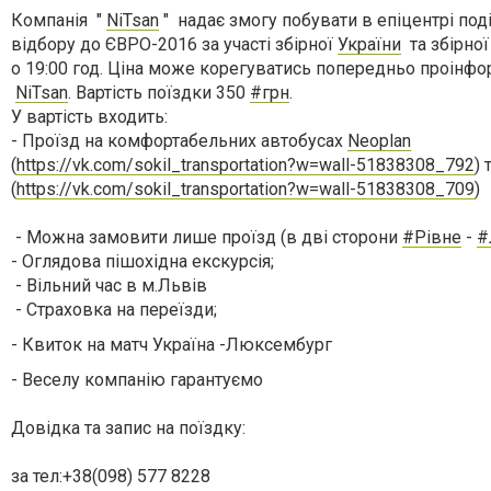
Компанія "
NiTsan
" надає змогу побувати в епіцентрі поді
відбору до ЄВРО-2016 за участі збірної
України
та збірно
о 19:00 год. Ціна може корегуватись попередньо проінф
NiTsan
. Вартість поїздки 350
#грн
.
У вартість входить:
- Проїзд на комфортабельних автобусах
Neoplan
(
https://vk.com/sokil_transportation?w=wall-51838308_792
) 
(
https://vk.com/sokil_transportation?w=wall-51838308_709
)
- Можна замовити лише проїзд (в дві сторони
#Рівне
-
#
- Оглядова пішохідна екскурсія;
- Вільний час в м.Львів
- Страховка на переїзди;
- Квиток на матч Україна -Люксембург
- Веселу компанію гарантуємо
Довідка та запис на поїздку:
за тел:+38(098) 577 8228