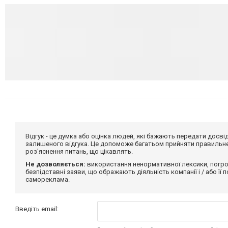
Відгук - це думка або оцінка людей, які бажають передати дос
залишеного відгука. Це допоможе багатьом прийняти правильне 
роз'яснення питань, що цікавлять.
Не дозволяється:
використання ненормативної лексики, погро
безпідставні заяви, що ображають діяльність компанії і / або її
самореклама.
Введіть email: