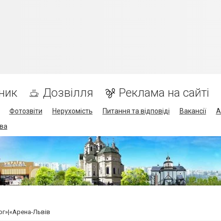
ник
Дозвілля
Реклама на сайті
Фотозвіти
Нерухомість
Питання та відповіді
Вакансії
А
ва
рг»|«Арена-Львів