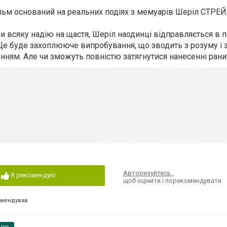
ільм оснований на реальних подіях з мемуарів Шеріл СТРЕ
 всяку надію на щастя, Шеріл наодинці відправляється в 
Це буде захоплююче випробування, що зводить з розуму і 
нням. Але чи зможуть повністю затягнутися нанесенні рани
Авторизуйтесь
,
Я рекомендую
щоб оцінити і порекомендувати
омендував
App