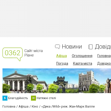
Новини
Довід
Афіша
Оголошення
Головна
Погода
Карта міста
Довідко
Б
Благодійність
Н
Натяжні стелі
Головна
Афіша
Кіно
«Дика /Wild» реж. Жан-Марк Валле