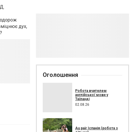
ЙД.
подорож
зміцнює дух,
?
Оголошення
Робота вчителем
англійської мови у
Таїланді
02.08.26
Au pair Іспанія (робота з