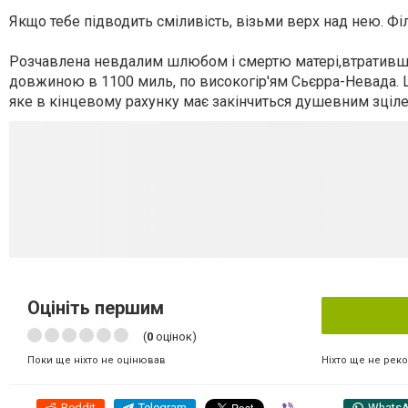
Якщо тебе підводить сміливість, візьми верх над нею. Ф
Розчавлена невдалим шлюбом і смертю матері,втративши
довжиною в 1100 миль, по високогір'ям Сьєрра-Невада. 
яке в кінцевому рахунку має закінчиться душевним зціле
Оцініть першим
(
0
оцінок)
Ніхто ще не рек
Поки ще ніхто не оцінював
Reddit
Telegram
Viber
Whats