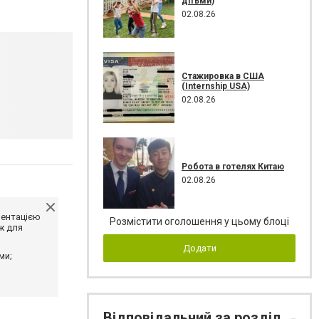
дітьми)
02.08.26
Стажировка в США
(Internship USA)
02.08.26
Робота в готелях Китаю
02.08.26
ментацією
Розмістити оголошення у цьому блоці
ж для
Додати
ми;
Відповідальний за розділ