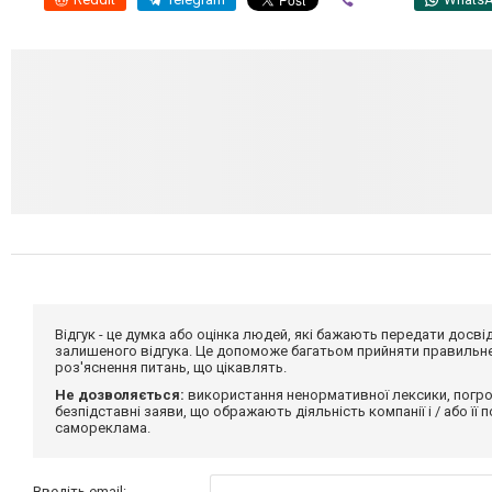
Відгук - це думка або оцінка людей, які бажають передати дос
залишеного відгука. Це допоможе багатьом прийняти правильне 
роз'яснення питань, що цікавлять.
Не дозволяється:
використання ненормативної лексики, погро
безпідставні заяви, що ображають діяльність компанії і / або її
самореклама.
Введіть email: