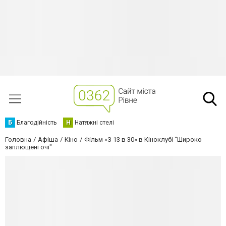
Б
Благодійність
Н
Натяжні стелі
Головна
Афіша
Кіно
Фільм «З 13 в 30» в Кіноклубі “Широко
заплющені очі"