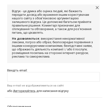
Відгук - це думка або оцінка людей, які бажають
передати досвід або враження іншим користувачам
нашого сайту з обов'язковою аргументацією
залишеного відгука. Це допоможе багатьом прийняти
правильне рішення. Коментарі призначені для
спілкування та обговорення, а також для роз'яснення
питань, що цікавлять.
Не дозволяється:
використання ненормативної
лексики, погроз або образ; безпосереднє порівняння з
іншими конкуруючими компаніями; безпідставні заяви,
що ображають діяльність компанії і / або її послуги;
розміщення посилань на сторонні інтернет-ресурси;
реклама та самореклама.
Введіть email:
Ваш e-mail не відображатиметься на сайті
або
Авторизуйтесь
для написання відгуку
Обслуговування