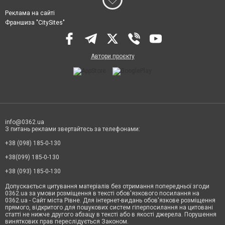
Реклама на сайті
Франшиза "CitySites"
Автори проєкту
info@0362.ua
З питань реклами звертайтесь за телефонами:
+38 (098) 185-0-130
+38(099) 185-0-130
+38 (093) 185-0-130
Допускається цитування матеріалів без отримання попередньої згоди
0362.ua за умови розміщення в тексті обов'язкового посилання на
0362.ua - Сайт міста Рівне. Для інтернет-видань обов'язкове розміщення
прямого, відкритого для пошукових систем гіперпосилання на цитовані
статті не нижче другого абзацу в тексті або в якості джерела. Порушення
виняткових прав переслідується Законом.