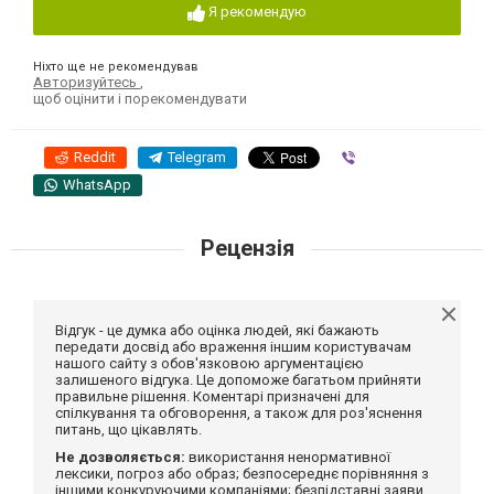
Я рекомендую
Ніхто ще не рекомендував
Авторизуйтесь
,
щоб оцінити і порекомендувати
Reddit
Telegram
Viber
WhatsApp
Рецензія
Відгук - це думка або оцінка людей, які бажають
передати досвід або враження іншим користувачам
нашого сайту з обов'язковою аргументацією
залишеного відгука. Це допоможе багатьом прийняти
правильне рішення. Коментарі призначені для
спілкування та обговорення, а також для роз'яснення
питань, що цікавлять.
Не дозволяється:
використання ненормативної
лексики, погроз або образ; безпосереднє порівняння з
іншими конкуруючими компаніями; безпідставні заяви,