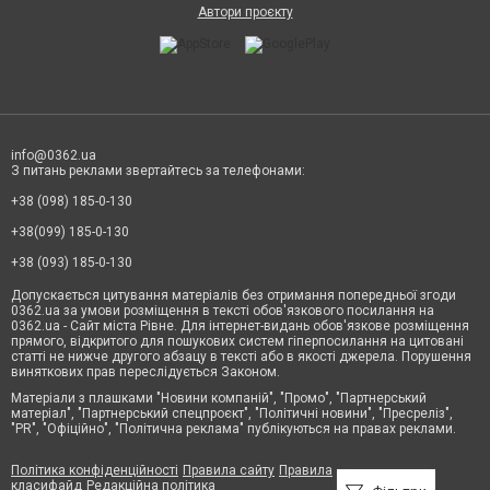
Автори проєкту
info@0362.ua
З питань реклами звертайтесь за телефонами:
+38 (098) 185-0-130
+38(099) 185-0-130
+38 (093) 185-0-130
Допускається цитування матеріалів без отримання попередньої згоди
0362.ua за умови розміщення в тексті обов'язкового посилання на
0362.ua - Сайт міста Рівне. Для інтернет-видань обов'язкове розміщення
прямого, відкритого для пошукових систем гіперпосилання на цитовані
статті не нижче другого абзацу в тексті або в якості джерела. Порушення
виняткових прав переслідується Законом.
Матеріали з плашками "Новини компаній", "Промо", "Партнерський
матеріал", "Партнерський спецпроєкт", "Політичні новини", "Пресреліз",
"PR", "Офіційно", "Політична реклама" публікуються на правах реклами.
Політика конфіденційності
Правила сайту
Правила
класифайд
Редакційна політика