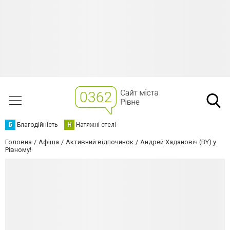
Б
Благодійність
Н
Натяжні стелі
Головна
Афіша
Активний відпочинок
Андрей Хадановіч (BY) у
Рівному!