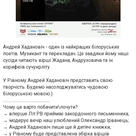
Андрей Хадановіч - один із найкращих білоруських
поетів. Музикант та перекладач. Це завдяки йому наші
сусіди читають вірші Жадана, Андруховича та ін.
корифеїв сучукрліту.
У Рівному Андрей Хадановіч представить свою
творчість. Будемо насолоджуватись чудовою
білоруською мовою:)
...................................................
Чому це варто побачити\почути?
→ вперше Літ.РВ приймає закордонного письменника;
→ модерує вечір наш улюблений Олександр Ірванець;
→ Андрей Хадановіч пише ще й дитячі книжки;
→ у Рівному буде представлена збірка віршів