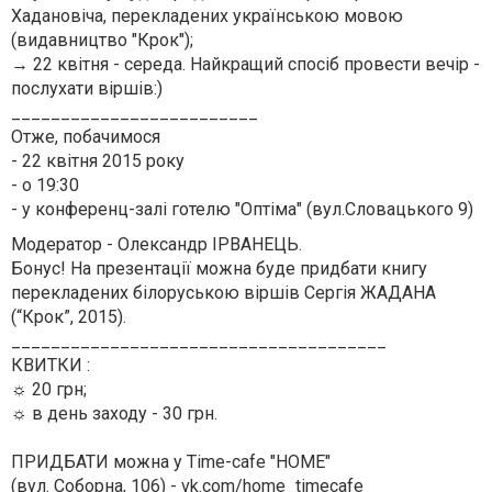
Хадановіча, перекладених українською мовою
(видавництво "Крок");
→ 22 квітня - середа. Найкращий спосіб провести вечір -
послухати віршів:)
_________________________
Отже, побачимося
- 22 квітня 2015 року
- о 19:30
- у конференц-залі готелю "Оптіма" (вул.Словацького 9)
Модератор - Олександр ІРВАНЕЦЬ.
Бонус! На презентації можна буде придбати книгу
перекладених білоруською віршів Сергія ЖАДАНА
(“Крок”, 2015).
______________________________________
КВИТКИ :
☼ 20 грн;
☼ в день заходу - 30 грн.
ПРИДБАТИ можна у Time-cafe "HOME"
(вул. Соборна, 106) -
vk.com/home_timecafe