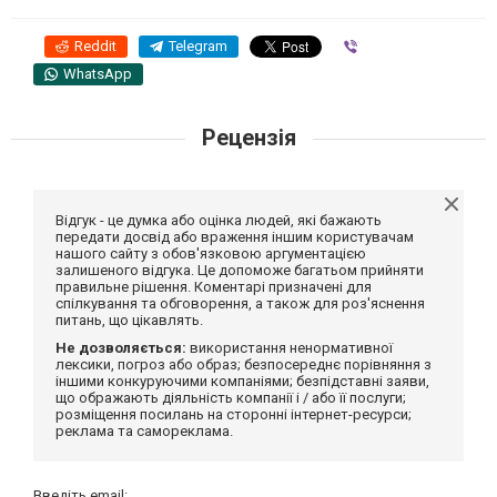
Reddit
Telegram
Viber
WhatsApp
Рецензія
Відгук - це думка або оцінка людей, які бажають
передати досвід або враження іншим користувачам
нашого сайту з обов'язковою аргументацією
залишеного відгука. Це допоможе багатьом прийняти
правильне рішення. Коментарі призначені для
спілкування та обговорення, а також для роз'яснення
питань, що цікавлять.
Не дозволяється:
використання ненормативної
лексики, погроз або образ; безпосереднє порівняння з
іншими конкуруючими компаніями; безпідставні заяви,
що ображають діяльність компанії і / або її послуги;
розміщення посилань на сторонні інтернет-ресурси;
реклама та самореклама.
Введіть email: