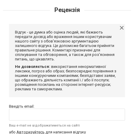
Рецензія
Відгук - це думка або оцінка людей, які бажають
передати досвід або враження іншим користувачам
нашого сайту з обов'язковою аргументацією
залишеного відгука. Це допоможе багатьом прийняти
правильне рішення. Коментарі призначені для
спілкування та обговорення, а також для роз'яснення
питань, що цікавлять.
Не дозволяється:
використання ненормативної
лексики, погроз або образ; безпосереднє порівняння з
іншими конкуруючими компаніями; безпідставні заяви,
що ображають діяльність компанії і / або її послуги;
розміщення посилань на сторонні інтернет-ресурси;
реклама та самореклама.
Введіть email:
Ваш e-mail не відображатиметься на сайті
або
Авторизуйтесь
для написання відгуку