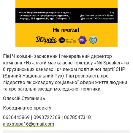
Гіві Чіковані- засновник і генеральний директор
компанії «Nx», який має власне телешоу «Nx Speaker» на
6 грузинських каналах і є членом політичної партії ЄНР
(Єдиний Національний Рух). Гіві розповість про
лідерство як складову соціальної сфери життя людини
та про загальні засади молодіжної політики.
Олексій Степанець
Координатор проекту
0630445869 | 0993722368 | 0678547318
alexstepa16@gmail.com