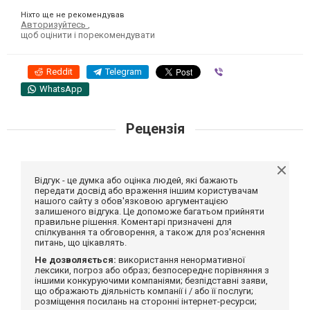
Ніхто ще не рекомендував
Авторизуйтесь
,
щоб оцінити і порекомендувати
Reddit
Telegram
Viber
WhatsApp
Рецензія
Відгук - це думка або оцінка людей, які бажають
передати досвід або враження іншим користувачам
нашого сайту з обов'язковою аргументацією
залишеного відгука. Це допоможе багатьом прийняти
правильне рішення. Коментарі призначені для
спілкування та обговорення, а також для роз'яснення
питань, що цікавлять.
Не дозволяється:
використання ненормативної
лексики, погроз або образ; безпосереднє порівняння з
іншими конкуруючими компаніями; безпідставні заяви,
що ображають діяльність компанії і / або її послуги;
розміщення посилань на сторонні інтернет-ресурси;