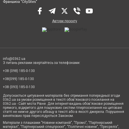
Франшиза "CitySites"
Автори проєкту
info@0362.ua
З питань реклами звертайтесь за телефонами:
+38 (098) 185-0-130
+38(099) 185-0-130
+38 (093) 185-0-130
Допускається цитування матеріалів без отримання попередньої згоди
0362.ua за умови розміщення в тексті обов'язкового посилання на
0362.ua - Сайт міста Рівне. Для інтернет-видань обов'язкове розміщення
прямого, відкритого для пошукових систем гіперпосилання на цитовані
статті не нижче другого абзацу в тексті або в якості джерела. Порушення
виняткових прав переслідується Законом.
Матеріали з плашками "Новини компаній", "Промо", "Партнерський
матеріал", "Партнерський спецпроєкт", "Політичні новини", "Пресреліз",