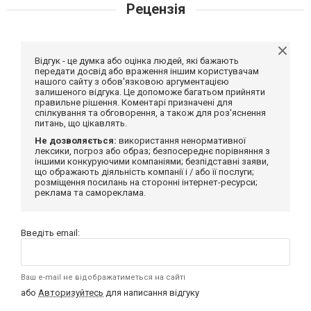
Рецензія
Відгук - це думка або оцінка людей, які бажають
передати досвід або враження іншим користувачам
нашого сайту з обов'язковою аргументацією
залишеного відгука. Це допоможе багатьом прийняти
правильне рішення. Коментарі призначені для
спілкування та обговорення, а також для роз'яснення
питань, що цікавлять.
Не дозволяється:
використання ненормативної
лексики, погроз або образ; безпосереднє порівняння з
іншими конкуруючими компаніями; безпідставні заяви,
що ображають діяльність компанії і / або її послуги;
розміщення посилань на сторонні інтернет-ресурси;
реклама та самореклама.
Введіть email:
Ваш e-mail не відображатиметься на сайті
або
Авторизуйтесь
для написання відгуку