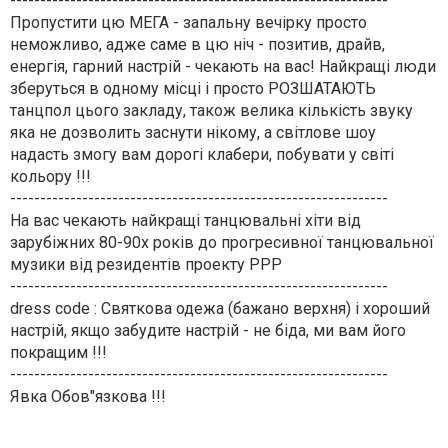
---------------------------------------------------------------
Пропустити цю МЕГА - запальну вечірку просто
неможливо, адже саме в цю ніч - позитив, драйв,
енергія, гарний настрій - чекають на вас! Найкращі люди
зберуться в одному місці і просто РОЗШАТАЮТЬ
танцпол цього закладу, також велика кількість звуку
яка не дозволить заснути нікому, а світлове шоу
надасть змогу вам дорогі клабери, побувати у світі
кольору !!!
---------------------------------------------------------------
На вас чекають найкращі танцювальні хіти від
зарубіжних 80-90х років до прогресивної танцювальної
музики від резидентів проекту РРР
---------------------------------------------------------------
dress code : Святкова одежа (бажано верхня) і хороший
настрій, якщо забудите настрій - не біда, ми вам його
покращим !!!
---------------------------------------------------------------
Явка Обов"язкова !!!