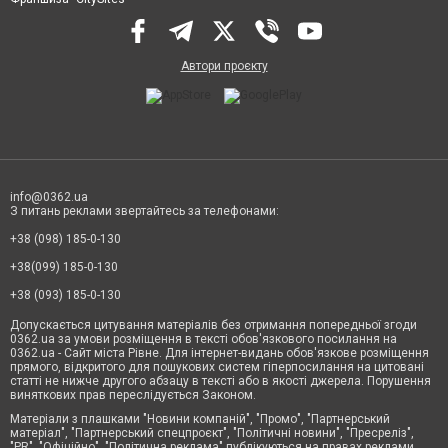
Автори проєкту
info@0362.ua
З питань реклами звертайтесь за телефонами:
+38 (098) 185-0-130
+38(099) 185-0-130
+38 (093) 185-0-130
Допускається цитування матеріалів без отримання попередньої згоди
0362.ua за умови розміщення в тексті обов'язкового посилання на
0362.ua - Сайт міста Рівне. Для інтернет-видань обов'язкове розміщення
прямого, відкритого для пошукових систем гіперпосилання на цитовані
статті не нижче другого абзацу в тексті або в якості джерела. Порушення
виняткових прав переслідується Законом.
Матеріали з плашками "Новини компаній", "Промо", "Партнерський
матеріал", "Партнерський спецпроєкт", "Політичні новини", "Пресреліз",
"PR", "Офіційно", "Політична реклама" публікуються на правах реклами.