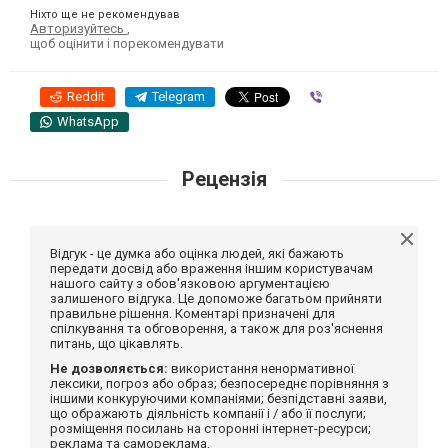
Ніхто ще не рекомендував
Авторизуйтесь
,
щоб оцінити і порекомендувати
Reddit
Telegram
Viber
WhatsApp
Рецензія
Відгук - це думка або оцінка людей, які бажають
передати досвід або враження іншим користувачам
нашого сайту з обов'язковою аргументацією
залишеного відгука. Це допоможе багатьом прийняти
правильне рішення. Коментарі призначені для
спілкування та обговорення, а також для роз'яснення
питань, що цікавлять.
Не дозволяється:
використання ненормативної
лексики, погроз або образ; безпосереднє порівняння з
іншими конкуруючими компаніями; безпідставні заяви,
що ображають діяльність компанії і / або її послуги;
розміщення посилань на сторонні інтернет-ресурси;
реклама та самореклама.