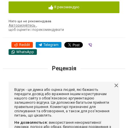
Я рекомендую
Ніхто ще не рекомендував
Авторизуйтесь
,
щоб оцінити і порекомендувати
Reddit
Telegram
Viber
WhatsApp
Рецензія
Відгук - це думка або оцінка людей, які бажають
передати досвід або враження іншим користувачам
нашого сайту з обов'язковою аргументацією
залишеного відгука. Це допоможе багатьом прийняти
правильне рішення. Коментарі призначені для
спілкування та обговорення, а також для роз'яснення
питань, що цікавлять.
Не дозволяється:
використання ненормативної
лексики, погроз або образ; безпосереднє порівняння з