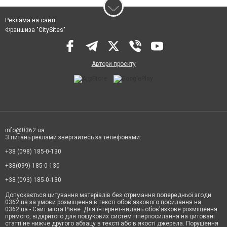
Реклама на сайті
Франшиза "CitySites"
Автори проєкту
info@0362.ua
З питань реклами звертайтесь за телефонами:
+38 (098) 185-0-130
+38(099) 185-0-130
+38 (093) 185-0-130
Допускається цитування матеріалів без отримання попередньої згоди
0362.ua за умови розміщення в тексті обов'язкового посилання на
0362.ua - Сайт міста Рівне. Для інтернет-видань обов'язкове розміщення
прямого, відкритого для пошукових систем гіперпосилання на цитовані
статті не нижче другого абзацу в тексті або в якості джерела. Порушення