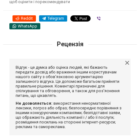
щоб оцінити і порекомендувати
Reddit
Telegram
Viber
WhatsApp
Рецензія
Відгук - це думка або оцінка людей, які бажають
передати досвід або враження іншим користувачам
нашого сайту з обов'язковою аргументацією
залишеного відгука. Це допоможе багатьом прийняти
правильне рішення. Коментарі призначені для
спілкування та обговорення, а також для роз'яснення
питань, що цікавлять.
Не дозволяється:
використання ненормативної
лексики, погроз або образ; безпосереднє порівняння з
іншими конкуруючими компаніями; безпідставні заяви,
що ображають діяльність компанії і / або її послуги;
розміщення посилань на сторонні інтернет-ресурси;
реклама та самореклама.