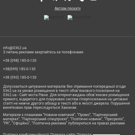
Автори проєкту
info@0362.ua
З питань реклами звертайтесь за телефонами:
+38 (098) 185-0-130
+38(099) 185-0-130
+38 (093) 185-0-130
Допускається цитування матеріалів без отримання попередньої згоди
0362.ua за умови розміщення в тексті обов'язкового посилання на
0362.ua - Сайт міста Рівне. Для інтернет-видань обов'язкове розміщення
прямого, відкритого для пошукових систем гіперпосилання на цитовані
статті не нижче другого абзацу в тексті або в якості джерела. Порушення
виняткових прав переслідується Законом.
Матеріали з плашками "Новини компаній", "Промо", "Партнерський
матеріал", "Партнерський спецпроєкт", "Політичні новини", "Пресреліз",
"PR", "Офіційно", "Політична реклама" публікуються на правах реклами.
Політика конфіденційності
Правила сайту
Правила