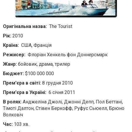
Оригінальна назва:
The Tourist
Рік:
2010
Країна:
США, Франція
Режисер:
Флоріан Хенкель фон Доннерсмарк
Жанр:
бойовик, драма, трилер
Бюджет:
$100 000 000
Прем'єра в світі:
8 грудня 2010
Прем'єра в Україні:
6 січня 2011
В ролях:
Анджеліна Джолі, Джонні Депп, Пол Беттані,
Тімоті Далтон, Стівен Беркофф, Руфус Сьюелл, Брюно
Волковіч
Час:
103 хв.