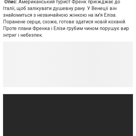
Опис:
Американський турист Френк приїжджає до
Італії, щоб залікувати душевну рану. У Венеції він
знайомиться з незвичайною жінкою на ім'я Еліза.
Поранене серце, схоже, готове здатися новій коханій.
Проте плани Френка і Елізи грубим чином порушує вир
інтриг і небезпек.