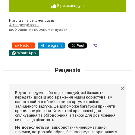
Я рекомендую
Ніхто ще не рекомендував
Авторизуйтесь
,
щоб оцінити і порекомендувати
Reddit
Telegram
Viber
WhatsApp
Рецензія
Відгук - це думка або оцінка людей, які бажають
передати досвід або враження іншим користувачам
нашого сайту з обов'язковою аргументацією
залишеного відгука. Це допоможе багатьом прийняти
правильне рішення. Коментарі призначені для
спілкування та обговорення, а також для роз'яснення
питань, що цікавлять.
Не дозволяється:
використання ненормативної
лексики, погроз або образ; безпосереднє порівняння з