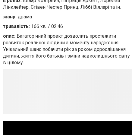
в ролях:
Еллар Колтрейн, Патриція Аркетт, Лорелей
Лінклейтер, Стівен Честер Принц, Ліббі Вілларі та ін.
жанр:
драма
тривалість:
166 хв. / 02:46
опис:
Багаторічний проект дозволить простежити
розвиток реальної людини з моменту народження.
Унікальний шанс побачити рік за роком дорослішання
дитини, життя його батьків і зміни навколишнього світу
в цілому.