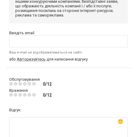
іншими конкуруючими компаніями; безпідставні заяви,
що ображають діяльність компанії і / або її послуги;
розміщення посилань на сторонні інтернет-ресурси;
реклама та самореклама.
Введіть email:
Ваш e-mail не відображатиметься на сайті
або
Авторизуйтесь
для написання відгуку
Обслуговування
0/12
Враження
0/12
Відгук: