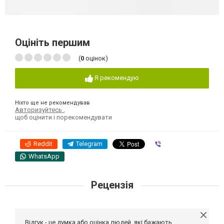
Оцініть першим
(
0
оцінок)
Я рекомендую
Ніхто ще не рекомендував
Авторизуйтесь
,
щоб оцінити і порекомендувати
Reddit
Telegram
Viber
WhatsApp
Рецензія
Відгук - це думка або оцінка людей, які бажають