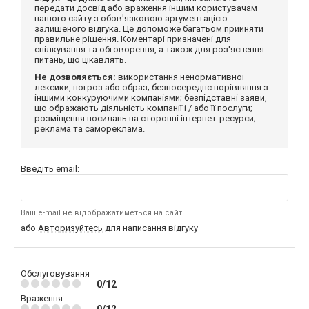
передати досвід або враження іншим користувачам
нашого сайту з обов'язковою аргументацією
залишеного відгука. Це допоможе багатьом прийняти
правильне рішення. Коментарі призначені для
спілкування та обговорення, а також для роз'яснення
питань, що цікавлять.
Не дозволяється:
використання ненормативної
лексики, погроз або образ; безпосереднє порівняння з
іншими конкуруючими компаніями; безпідставні заяви,
що ображають діяльність компанії і / або її послуги;
розміщення посилань на сторонні інтернет-ресурси;
реклама та самореклама.
Введіть email:
Ваш e-mail не відображатиметься на сайті
або
Авторизуйтесь
для написання відгуку
Обслуговування
0/12
Враження
0/12