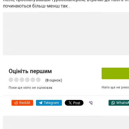
починаються більш-менш так .
Оцініть першим
(
0
оцінок)
Ніхто ще не рек
Поки ще ніхто не оцінював
Reddit
Telegram
Viber
Whats