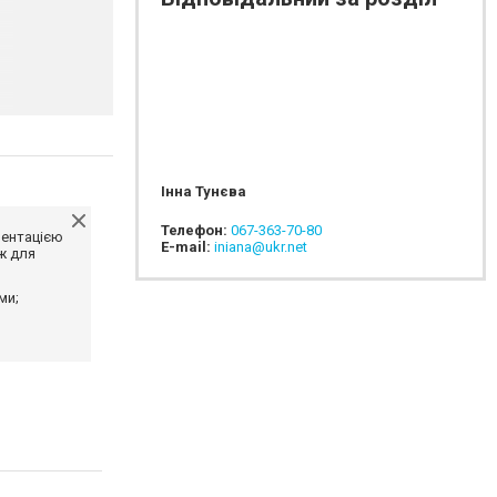
Інна Тунєва
Телефон:
067-363-70-80
ментацією
E-mail:
iniana@ukr.net
ж для
ми;