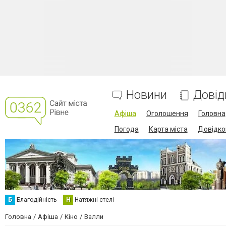
Новини
Довід
Афіша
Оголошення
Головна
Погода
Карта міста
Довідко
Б
Благодійність
Н
Натяжні стелі
Головна
Афіша
Кіно
Валли