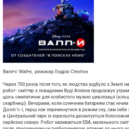
Валл•і/ Wall•e, режисер Ендрю Стентон
Через 700 років після того, як людство відбуло з Землі н
робот- сміттяр з повадками Вуді Аллена продовжує утрамб
щось симпатичне для особистого музею цивілізації (кільц
скарбниці). Вечорами, коли сонячним батареям стає нічи
Доллі !» І, перш ніж перемкнутися в режим сну, сам себе 
в Центральний парк із зорельота десантується білосніжн
серйозно сканує. Робот називається ЕВА, маленького смітт
після, просканувавши турбосканером, втрачає до нього інте