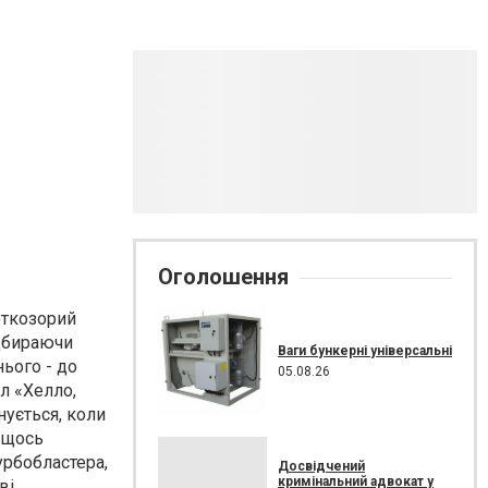
Оголошення
роткозорий
ідбираючи
Ваги бункерні універсальні
нього - до
05.08.26
л «Хелло,
нується, коли
і щось
урбобластера,
Досвідчений
кримінальний адвокат у
ві