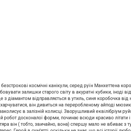
а безстрокові космічні канікули, серед руїн Манхеттена ко
овувати залишки старого світу в акуратні кубики, іноді в
е з діамантом відправляється в утиль, синя коробочка від 
м харчуватися, він дивиться на переробленому айподі мюзик
заколисує в залізній колисці. Зворушливий еквілібріум руй
ий робот досконалої форми, починає всюди красиво літати 
яра він ( тобто, звичайно, вона) спершу мало не вбиває з т
рес. Герой в сум'ятті, оскільки не знає, що всі історії любо