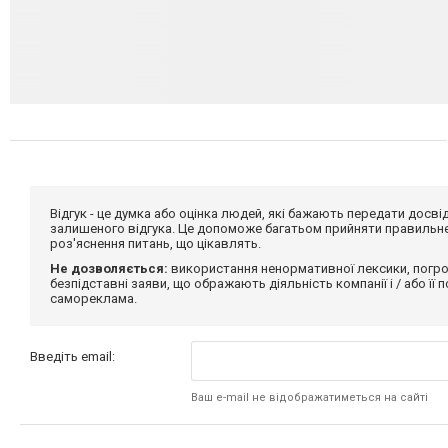
Відгук - це думка або оцінка людей, які бажають передати дос
залишеного відгука. Це допоможе багатьом прийняти правильне 
роз'яснення питань, що цікавлять.
Не дозволяється:
використання ненормативної лексики, погро
безпідставні заяви, що ображають діяльність компанії і / або її
самореклама.
Введіть email:
Ваш e-mail не відображатиметься на сайті