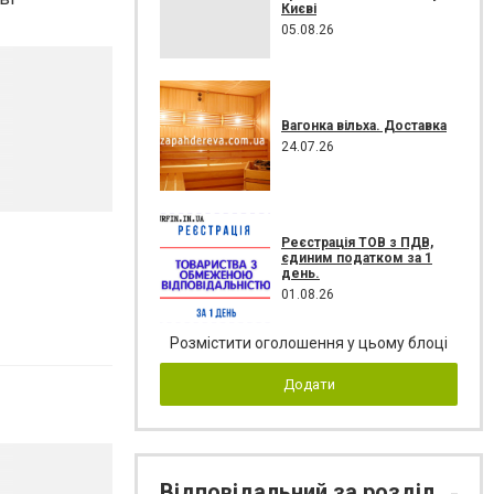
Києві
05.08.26
Вагонка вільха. Доставка
24.07.26
Реєстрація ТОВ з ПДВ,
єдиним податком за 1
день.
01.08.26
Розмістити оголошення у цьому блоці
Додати
Відповідальний за розділ