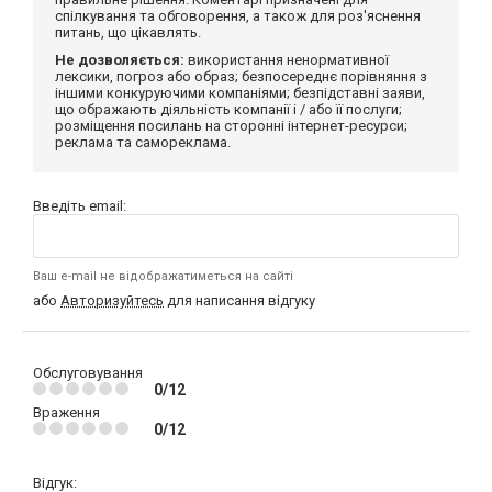
спілкування та обговорення, а також для роз'яснення
питань, що цікавлять.
Не дозволяється:
використання ненормативної
лексики, погроз або образ; безпосереднє порівняння з
іншими конкуруючими компаніями; безпідставні заяви,
що ображають діяльність компанії і / або її послуги;
розміщення посилань на сторонні інтернет-ресурси;
реклама та самореклама.
Введіть email:
Ваш e-mail не відображатиметься на сайті
або
Авторизуйтесь
для написання відгуку
Обслуговування
0/12
Враження
0/12
Відгук: