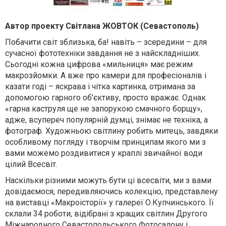
Автор проекту Світлана ЖОВТОК (Севастополь)
Побачити світ зблизька, ба! навіть – зсередини – для
сучасної фототехніки завдання не з найскладніших.
Сьогодні кожна цифрова «мильниця» має режим
макрозйомки. А вже про камери для професіоналів і
казати годі – яскрава і чітка картинка, отримана за
допомогою гарного об’єктиву, просто вражає. Однак
«гарна каструля ще не запорукою смачного борщу»,
адже, всупереч популярній думці, знімає не техніка, а
фотограф. Художньою світлину робить митець, завдяки
особливому погляду і творчім принципам якого ми з
вами можемо роздивитися у краплі звичайної води
цілий Всесвіт.
Наскільки різними можуть бути ці всесвіти, ми з вами
довідаємося, передивляючись колекцію, представлену
на виставці «Макроісторії» у галереї О.Купчинського. Її
склали 34 роботи, відібрані з кращих світлин Другого
Міжнародного Севастопольського Фотосалону і