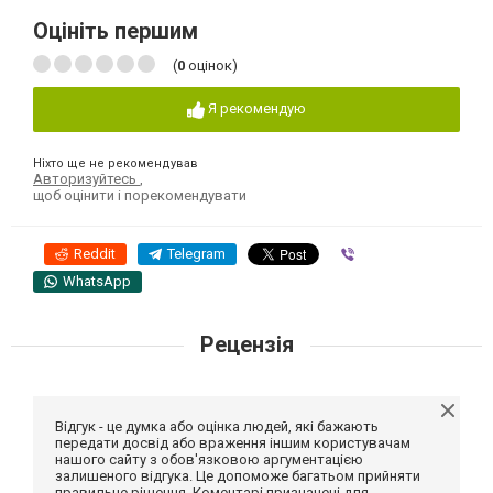
Оцініть першим
(
0
оцінок)
Я рекомендую
Ніхто ще не рекомендував
Авторизуйтесь
,
щоб оцінити і порекомендувати
Reddit
Telegram
Viber
WhatsApp
Рецензія
Відгук - це думка або оцінка людей, які бажають
передати досвід або враження іншим користувачам
нашого сайту з обов'язковою аргументацією
залишеного відгука. Це допоможе багатьом прийняти
правильне рішення. Коментарі призначені для