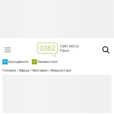
Б
Благодійність
Н
Натяжні стелі
Головна
Афіша
Виставки
Макроісторії