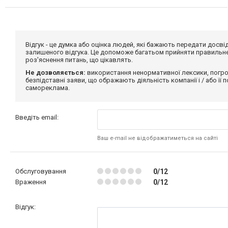
Відгук - це думка або оцінка людей, які бажають передати дос
залишеного відгука. Це допоможе багатьом прийняти правильне 
роз'яснення питань, що цікавлять.
Не дозволяється:
використання ненормативної лексики, погро
безпідставні заяви, що ображають діяльність компанії і / або її
самореклама.
Введіть email:
Ваш e-mail не відображатиметься на сайті
Обслуговування
0/12
Враження
0/12
Відгук: