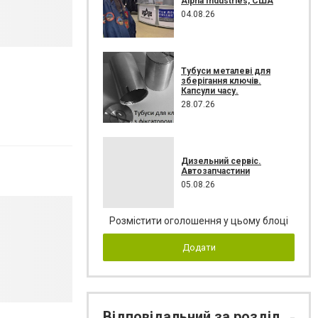
Alpha Industries, США
04.08.26
Тубуси металеві для
зберігання ключів.
Капсули часу.
28.07.26
Дизельний сервіс.
Автозапчастини
05.08.26
Розмістити оголошення у цьому блоці
Додати
Відповідальний за розділ