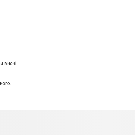
и вночі.
ного.