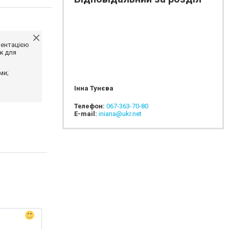
ментацією
ж для
ми;
Інна Тунєва
Телефон:
067-363-70-80
E-mail:
iniana@ukr.net