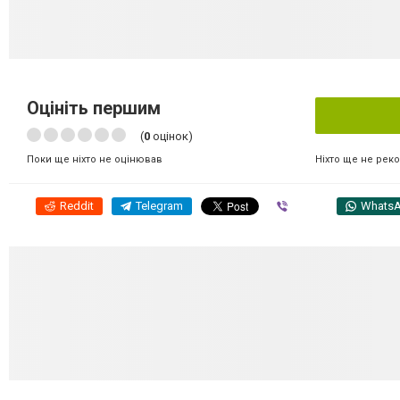
Оцініть першим
(
0
оцінок)
Ніхто ще не рек
Поки ще ніхто не оцінював
Reddit
Telegram
Viber
Whats