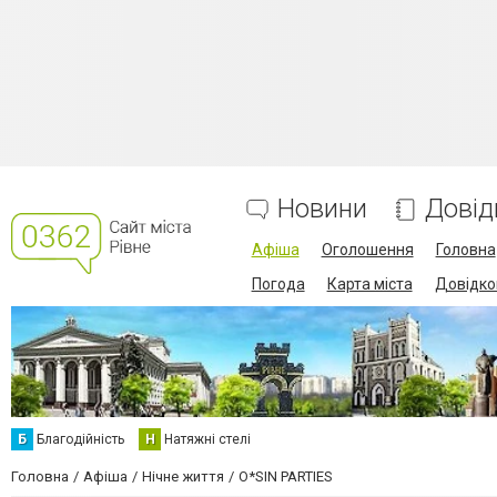
Новини
Довід
Афіша
Оголошення
Головна
Погода
Карта міста
Довідко
Б
Благодійність
Н
Натяжні стелі
Головна
Афіша
Нічне життя
O*SIN PARTIES