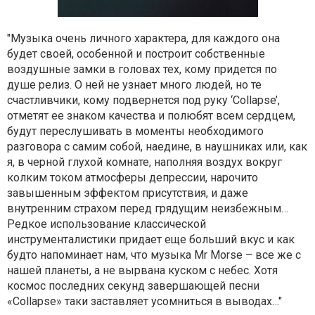
"Музыка очень личного характера, для каждого она
будет своей, особенной и построит собственные
воздушные замки в головах тех, кому придется по
душе релиз. О ней не узнает много людей, но те
счастливчики, кому подвернется под руку ‘Collapse’,
отметят ее знаком качества и полюбят всем сердцем,
будут переслушивать в моменты необходимого
разговора с самим собой, наедине, в наушниках или, как
я, в черной глухой комнате, наполняя воздух вокруг
колким током атмосферы депрессии, нарочито
завышенным эффектом присутствия, и даже
внутренним страхом перед грядущим неизбежным…
Редкое использование классической
инструменталистики придает еще больший вкус и как
будто напоминает нам, что музыка Mr Morse – все же с
нашей планеты, а не вырвана куском с небес. Хотя
космос последних секунд завершающей песни
«Collapse» таки заставляет усомниться в выводах…"