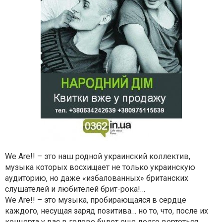
We Are!! – это наш родной украинский коллектив,
музыка которых восхищает не только украинскую
аудиторию, но даже «избалованных» британских
слушателей и любителей брит-рока!…
We Are!! – это музыка, пробирающаяся в сердце
каждого, несущая заряд позитива… но то, что, после их
концерта у вас в голове будет еще долго вертеться