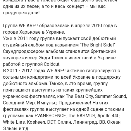
одна из их песен, а то и весь концерт – мы вас
предупреждали!..
Группа WE ARE!! образовалась в апреле 2010 года в
городе Харькове в Украине.
Уже в 2011 году группа выпускает свой дебютный
студийный альбом под названием "The Bright Side!"
Саундпродюсером альбома становится британский
звукорежиссер Энди Томсон известный в Украине
работой с группой Coldcut.
В 2011 - 2012 годах WE ARE!! активно гастролируют с
сольными концертами по всей Украине в поддержку
дебютного альбома. Также, в это время, группу
приглашают выступить на таких крупнейших
украинских фестивалях, как The Best City, Summer Sound,
Соседний Мир, Импульс, Продвижение! На этих
фестивалях группа выступает на одной сцене с такими
группами, как EVANESCENCE, The RASMUS, Apollo 440,
White Lies, Kosheen, DDT, Сплин, Ленинград, ВВ, Океан
Эльзы и т.д.