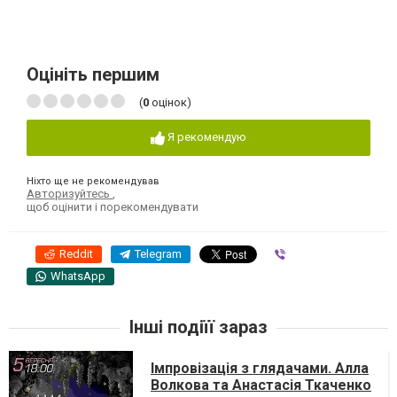
Оцініть першим
(
0
оцінок)
Я рекомендую
Ніхто ще не рекомендував
Авторизуйтесь
,
щоб оцінити і порекомендувати
Reddit
Telegram
Viber
WhatsApp
Інші подіїї зараз
Імпровізація з глядачами. Алла
Волкова та Анастасія Ткаченко