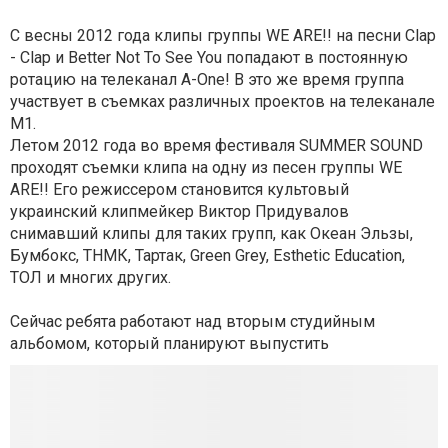
С весны 2012 года клипы группы WE ARE!! на песни Clap
- Clap и Better Not To See You попадают в постоянную
ротацию на телеканал A-One! В это же время группа
участвует в съемках различных проектов на телеканале
М1.
Летом 2012 года во время фестиваля SUMMER SOUND
проходят съемки клипа на одну из песен группы WE
ARE!! Его режиссером становится культовый
украинский клипмейкер Виктор Придувалов
снимавший клипы для таких групп, как Океан Эльзы,
Бумбокс, ТНМК, Тартак, Green Grey, Esthetic Education,
ТОЛ и многих других.
Сейчас ребята работают над вторым студийным
альбомом, который планируют выпустить