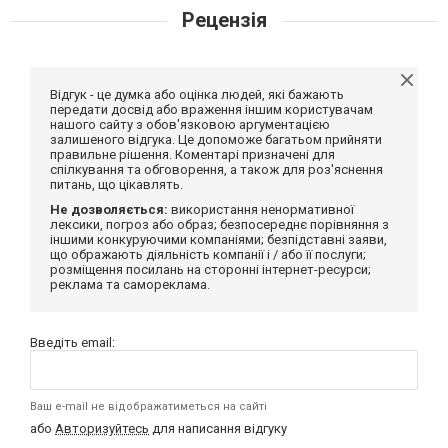
Рецензія
Відгук - це думка або оцінка людей, які бажають
передати досвід або враження іншим користувачам
нашого сайту з обов'язковою аргументацією
залишеного відгука. Це допоможе багатьом прийняти
правильне рішення. Коментарі призначені для
спілкування та обговорення, а також для роз'яснення
питань, що цікавлять.
Не дозволяється:
використання ненормативної
лексики, погроз або образ; безпосереднє порівняння з
іншими конкуруючими компаніями; безпідставні заяви,
що ображають діяльність компанії і / або її послуги;
розміщення посилань на сторонні інтернет-ресурси;
реклама та самореклама.
Введіть email:
Ваш e-mail не відображатиметься на сайті
або
Авторизуйтесь
для написання відгуку