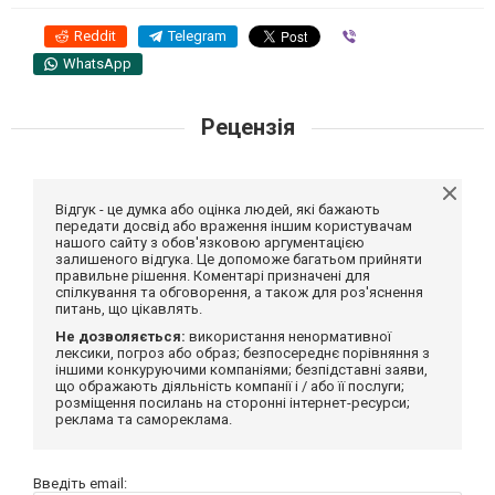
Reddit
Telegram
Viber
WhatsApp
Рецензія
Відгук - це думка або оцінка людей, які бажають
передати досвід або враження іншим користувачам
нашого сайту з обов'язковою аргументацією
залишеного відгука. Це допоможе багатьом прийняти
правильне рішення. Коментарі призначені для
спілкування та обговорення, а також для роз'яснення
питань, що цікавлять.
Не дозволяється:
використання ненормативної
лексики, погроз або образ; безпосереднє порівняння з
іншими конкуруючими компаніями; безпідставні заяви,
що ображають діяльність компанії і / або її послуги;
розміщення посилань на сторонні інтернет-ресурси;
реклама та самореклама.
Введіть email: