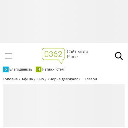
Б
Благодійність
Н
Натяжні стелі
Головна
Афіша
Кіно
«Чорне дзеркало» — І сезон