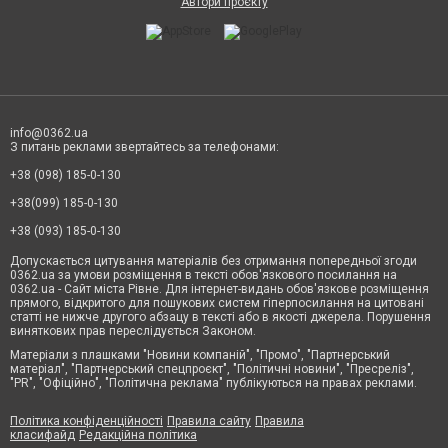
Автори проєкту
info@0362.ua
З питань реклами звертайтесь за телефонами:
+38 (098) 185-0-130
+38(099) 185-0-130
+38 (093) 185-0-130
Допускається цитування матеріалів без отримання попередньої згоди
0362.ua за умови розміщення в тексті обов'язкового посилання на
0362.ua - Сайт міста Рівне. Для інтернет-видань обов'язкове розміщення
прямого, відкритого для пошукових систем гіперпосилання на цитовані
статті не нижче другого абзацу в тексті або в якості джерела. Порушення
виняткових прав переслідується Законом.
Матеріали з плашками "Новини компаній", "Промо", "Партнерський
матеріал", "Партнерський спецпроєкт", "Політичні новини", "Пресреліз",
"PR", "Офіційно", "Політична реклама" публікуються на правах реклами.
Політика конфіденційності
Правила сайту
Правила
класифайд
Редакційна політика