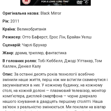
Оригінальна назва:
Black Mirror
Рік:
2011
Країна:
Великобританія
Режисер:
Отто Баферст, Ерос Лін, Брайан Уелш
Сценарій:
Чарлі Брукер
Жанр:
драма, триллер, фантастика
В головних ролях:
Тобі Кеббелл, Джоді Уїттакер, Том
Каллен, Деніел Калу
Опис:
За останні десять років технології всебічно
змінили наше життя, перш ніж ми встигли схаменутися і
засумніватися в них. У кожному будинку, на кожному
столі, на кожній долоні — плазмовий телевізор, монітор
комп’ютера, дисплей смартфона — чорне дзеркало
нашого існування в двадцять першому столітті. Наша
зв’язок з реальністю змінюється. Ми поклали на вівтар