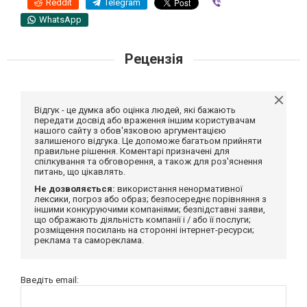
Reddit
Telegram
Viber
WhatsApp
Рецензія
Відгук - це думка або оцінка людей, які бажають
передати досвід або враження іншим користувачам
нашого сайту з обов'язковою аргументацією
залишеного відгука. Це допоможе багатьом прийняти
правильне рішення. Коментарі призначені для
спілкування та обговорення, а також для роз'яснення
питань, що цікавлять.
Не дозволяється:
використання ненормативної
лексики, погроз або образ; безпосереднє порівняння з
іншими конкуруючими компаніями; безпідставні заяви,
що ображають діяльність компанії і / або її послуги;
розміщення посилань на сторонні інтернет-ресурси;
реклама та самореклама.
Введіть email: