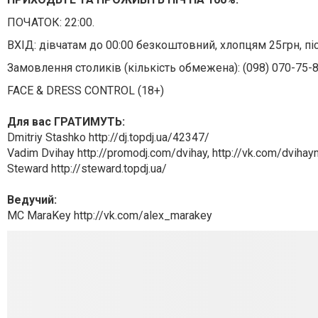
ПОЧАТОК: 22:00.
ВХІД: дівчатам до 00:00 безкоштовний, хлопцям 25грн, піс
Замовлення столиків (кількість обмежена): (098) 070-75-
FACE & DRESS CONTROL (18+)
Для вас ГРАТИМУТЬ:
Dmitriy Stashko http://dj.topdj.ua/42347/
Vadim Dvihay http://promodj.com/dvihay, http://vk.com/dvihay
Steward http://steward.topdj.ua/
Ведучий:
MC MaraKey http://vk.com/alex_marakey