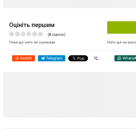
Оцініть першим
(
0
оцінок)
Ніхто ще не рек
Поки ще ніхто не оцінював
Reddit
Telegram
Viber
Whats