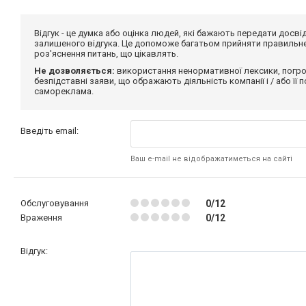
Відгук - це думка або оцінка людей, які бажають передати дос
залишеного відгука. Це допоможе багатьом прийняти правильне 
роз'яснення питань, що цікавлять.
Не дозволяється:
використання ненормативної лексики, погро
безпідставні заяви, що ображають діяльність компанії і / або її
самореклама.
Введіть email:
Ваш e-mail не відображатиметься на сайті
Обслуговування
0/12
Враження
0/12
Відгук: