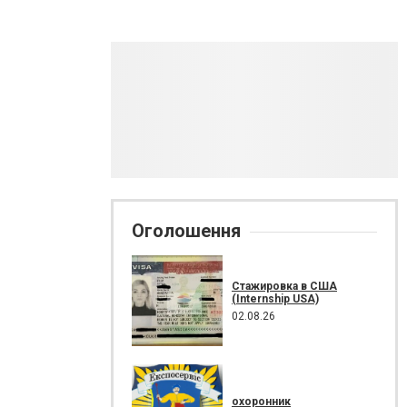
Оголошення
Стажировка в США
(Internship USA)
02.08.26
охоронник