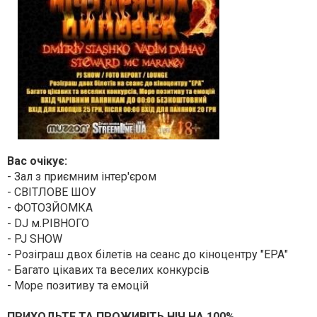
Вас очікує:
- Зал з приємним інтер'єром
- СВІТЛОВЕ ШОУ
- ФОТОЗЙОМКА
- DJ м.РІВНОГО
- PJ SHOW
- Розіграш двох білетів на сеанс до кіноцентру "ЕРА"
- Багато цікавих та веселих конкурсів
- Море позитиву та емоцій
ПРИХОДЬТЕ ТА ПРОЖИВІТЬ НІЧ НА 100%.