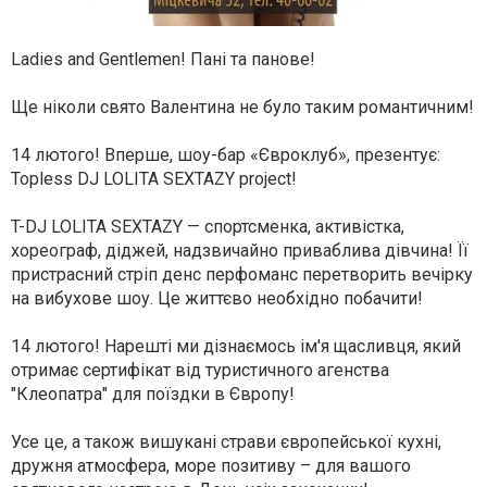
Ladies and Gentlemen! Пані та панове!
Ще ніколи свято Валентина не було таким романтичним!
14 лютого! Вперше, шоу-бар «Євроклуб», презентує:
Topless DJ LOLITA SEXTAZY project!
T-DJ LOLITA SEXTAZY — спортсменка, активістка,
хореограф, діджей, надзвичайно приваблива дівчина! Її
пристрасний стріп денс перфоманс перетворить вечірку
на вибухове шоу. Це життєво необхідно побачити!
14 лютого! Нарешті ми дізнаємось ім'я щасливця, який
отримає сертифікат від туристичного агенства
"Клеопатра" для поїздки в Європу!
Усе це, а також вишукані страви європейської кухні,
дружня атмосфера, море позитиву – для вашого