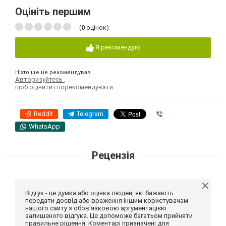
Оцініть першим
(
0
оцінок)
Я рекомендую
Ніхто ще не рекомендував
Авторизуйтесь
,
щоб оцінити і порекомендувати
Reddit
Telegram
Viber
WhatsApp
Рецензія
Відгук - це думка або оцінка людей, які бажають
передати досвід або враження іншим користувачам
нашого сайту з обов'язковою аргументацією
залишеного відгука. Це допоможе багатьом прийняти
правильне рішення. Коментарі призначені для