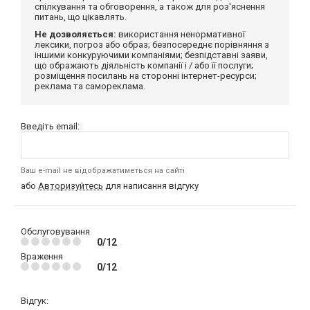
спілкування та обговорення, а також для роз'яснення
питань, що цікавлять.
Не дозволяється:
використання ненормативної
лексики, погроз або образ; безпосереднє порівняння з
іншими конкуруючими компаніями; безпідставні заяви,
що ображають діяльність компанії і / або її послуги;
розміщення посилань на сторонні інтернет-ресурси;
реклама та самореклама.
Введіть email:
Ваш e-mail не відображатиметься на сайті
або
Авторизуйтесь
для написання відгуку
Обслуговування
0/12
Враження
0/12
Відгук: