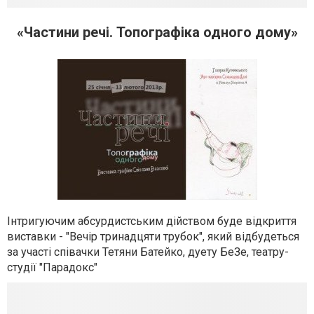
«Частини речі. Топографіка одного дому»
Інтригуючим абсурдистським дійством буде відкриття
виставки - "Вечір тринадцяти трубок", який відбудеться
за участі співачки Тетяни Батейко, дуету БеЗе, театру-
студії "Парадокс"