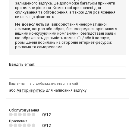
залишеного відгука. Це допоможе багатьом прийняти
правильне рішення. Коментарі призначені для
спілкування та обговорення, а також для роз'яснення
питань, що цікавлять.
Не дозволяється:
використання ненормативної
лексики, погроз або образ; безпосереднє порівняння з
іншими конкуруючими компаніями; безпідставні заяви,
що ображають діяльність компанії і / або її послуги;
розміщення посилань на сторонні інтернет-ресурси;
реклама та самореклама.
Введіть email:
Ваш e-mail не відображатиметься на сайті
або
Авторизуйтесь
для написання відгуку
Обслуговування
0/12
Враження
0/12