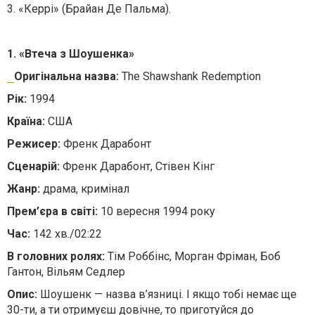
3. «Керрі» (Брайан Де Пальма).
1. «Втеча з Шоушенка»
Оригінальна назва:
The Shawshank Redemption
Рік:
1994
Країна:
США
Режисер:
Френк Дарабонт
Сценарій:
Френк Дарабонт, Стівен Кінг
Жанр:
драма, кримінал
Прем’єра в світі:
10 вересня 1994 року
Час:
142 хв./02:22
В головних ролях:
Тім Роббінс, Морган Фріман, Боб
Гантон, Вільям Седлер
Опис:
Шоушенк — назва в’язниці. І якщо тобі немає ще
30-ти, а ти отримуєш довічне, то приготуйся до