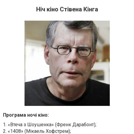
Ніч кіно Стівена Кінга
Програма ночі кіно:
1. «Втеча з Шоушенка» (Френк Дарабонт);
2. «1408» (Мікаель Хофстрем);