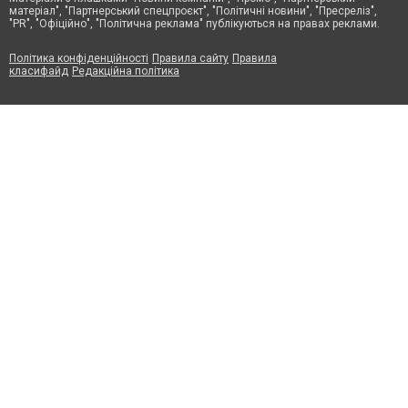
матеріал", "Партнерський спецпроєкт", "Політичні новини", "Пресреліз",
"PR", "Офіційно", "Політична реклама" публікуються на правах реклами.
Політика конфіденційності
Правила сайту
Правила
класифайд
Редакційна політика