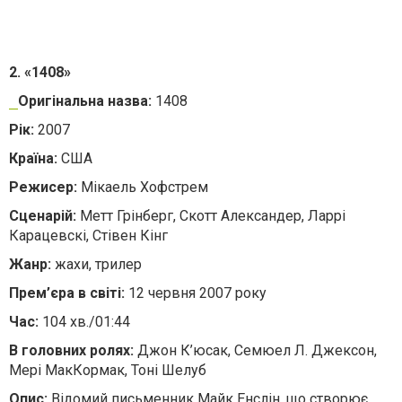
2. «1408»
Оригінальна назва:
1408
Рік:
2007
Країна:
США
Режисер:
Мікаель Хофстрем
Сценарій:
Метт Грінберг, Скотт Александер, Ларрі
Карацевскі, Стівен Кінг
Жанр:
жахи, трилер
Прем’єра в світі:
12 червня 2007 року
Час:
104 хв./01:44
В головних ролях:
Джон К’юсак, Семюел Л. Джексон,
Мері МакКормак, Тоні Шелуб
Опис:
Відомий письменник Майк Енслін, що створює