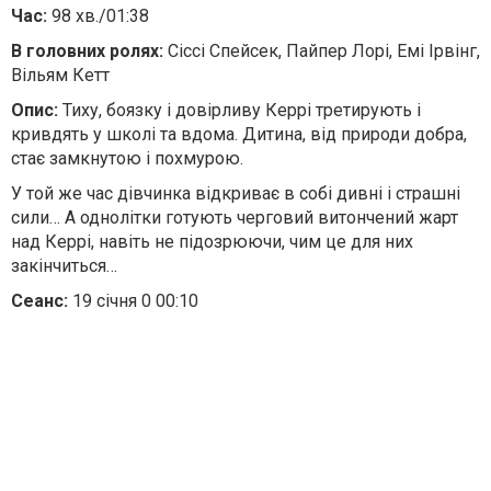
Час:
98 хв./01:38
В головних ролях:
Сіссі Спейсек, Пайпер Лорі, Емі Ірвінг,
Вільям Кетт
Опис:
Тиху, боязку і довірливу Керрі третирують і
кривдять у школі та вдома. Дитина, від природи добра,
стає замкнутою і похмурою.
У той же час дівчинка відкриває в собі дивні і страшні
сили… А однолітки готують черговий витончений жарт
над Керрі, навіть не підозрюючи, чим це для них
закінчиться…
Сеанс:
19 січня 0 00:10