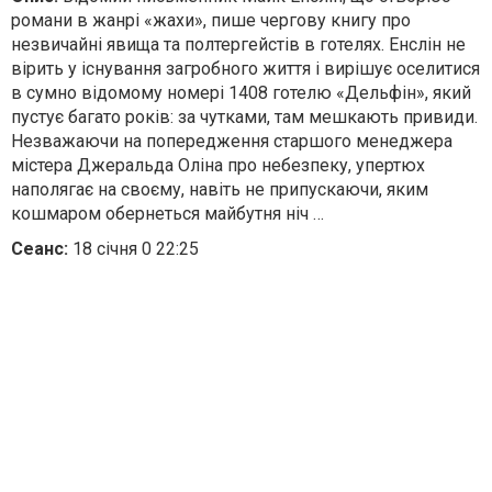
романи в жанрі «жахи», пише чергову книгу про
незвичайні явища та полтергейстів в готелях. Енслін не
вірить у існування загробного життя і вирішує оселитися
в сумно відомому номері 1408 готелю «Дельфін», який
пустує багато років: за чутками, там мешкають привиди.
Незважаючи на попередження старшого менеджера
містера Джеральда Оліна про небезпеку, упертюх
наполягає на своєму, навіть не припускаючи, яким
кошмаром обернеться майбутня ніч …
Сеанс:
18 січня 0 22:25