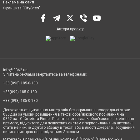
Реклама на сайті
Франшиза "CitySites"
Автори проєкту
info@0362.ua
З питань реклами звертайтесь за телефонами:
+38 (098) 185-0-130
+38(099) 185-0-130
+38 (093) 185-0-130
Допускається цитування матеріалів без отримання попередньої згоди
0362.ua за умови розміщення в тексті обов'язкового посилання на
0362.ua - Сайт міста Рівне. Для інтернет-видань обов'язкове розміщення
прямого, відкритого для пошукових систем гіперпосилання на цитовані
статті не нижче другого абзацу в тексті або в якості джерела. Порушення
виняткових прав переслідується Законом.
Матеріали з плашками "Новини компаній", "Промо", "Партнерський