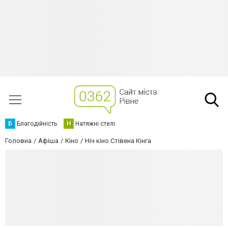
Б
Благодійність
Н
Натяжні стелі
Головна
Афіша
Кіно
Ніч кіно Стівена Кінга