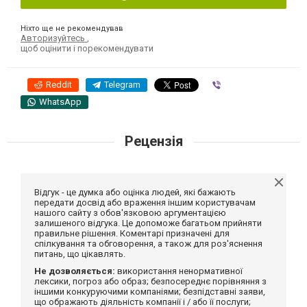
Ніхто ще не рекомендував
Авторизуйтесь
,
щоб оцінити і порекомендувати
Reddit
Telegram
Viber
WhatsApp
Рецензія
Відгук - це думка або оцінка людей, які бажають
передати досвід або враження іншим користувачам
нашого сайту з обов'язковою аргументацією
залишеного відгука. Це допоможе багатьом прийняти
правильне рішення. Коментарі призначені для
спілкування та обговорення, а також для роз'яснення
питань, що цікавлять.
Не дозволяється:
використання ненормативної
лексики, погроз або образ; безпосереднє порівняння з
іншими конкуруючими компаніями; безпідставні заяви,
що ображають діяльність компанії і / або її послуги;