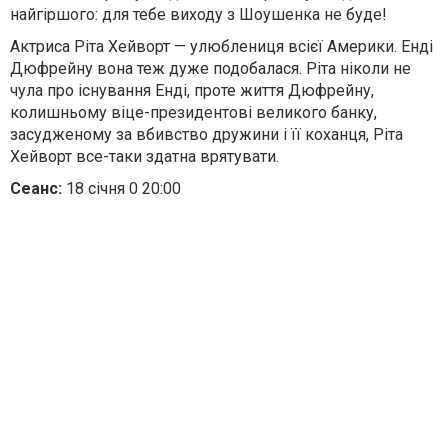
найгіршого: для тебе виходу з Шоушенка не буде!
Актриса Ріта Хейворт — улюблениця всієї Америки. Енді
Дюфрейну вона теж дуже подобалася. Ріта ніколи не
чула про існування Енді, проте життя Дюфрейну,
колишньому віце-президентові великого банку,
засудженому за вбивство дружини і її коханця, Ріта
Хейворт все-таки здатна врятувати.
Сеанс:
18 січня 0 20:00