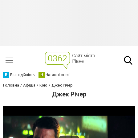
Б
Благодійність
Н
Натяжні стелі
Головна
Афіша
Кіно
Джек Річер
Джек Річер