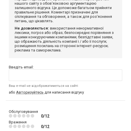
нашого сайту з обов'язковою аргументацією
залишеного відгука. Це допоможе багатьом прийняти
правильне рішення. Коментарі призначені для
спілкування та обговорення, а також для роз'яснення
питань, що цікавлять.
Не дозволяється:
використання ненормативної
лексики, погроз або образ; безпосереднє порівняння з
іншими конкуруючими компаніями; безпідставні заяви,
що ображають діяльність компанії і / або її послуги;
розміщення посилань на сторонні інтернет-ресурси;
реклама та самореклама.
Введіть email:
Ваш e-mail не відображатиметься на сайті
або
Авторизуйтесь
для написання відгуку
Обслуговування
0/12
Враження
0/12