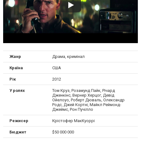
Жанр
Драма, кримінал
Країна
США
Рік
2012
У ролях
Том Круз, Розамунд Пайк, Річард
Дженкінс, Вернер Херцог, Девід
Ойелоуо, Роберт Дюваль, Олександр
Родс, Джей Кортні, Майкл Реймонд-
Джеймс, Рон Пучілло
Режисер
Крістофер МакКуоррі
Бюджет
$50 000 000