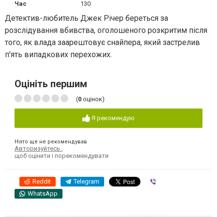
Час
130
Детектив-любитель Джек Річер береться за
розслідування вбивства, оголошеного розкритим після
того, як влада заарештовує снайпера, який застрелив
п'ять випадкових перехожих.
Оцініть першим
(
0
оцінок)
Я рекомендую
Ніхто ще не рекомендував
Авторизуйтесь
,
щоб оцінити і порекомендувати
Reddit
Telegram
Viber
WhatsApp