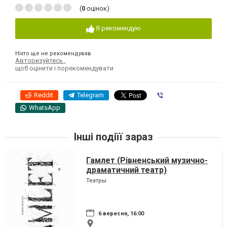
(
0
оцінок)
Я рекомендую
Ніхто ще не рекомендував
Авторизуйтесь
,
щоб оцінити і порекомендувати
Reddit
Telegram
Viber
WhatsApp
Інші подіїї зараз
Гамлет (Рівненський музично-
драматичний театр)
Театры
6 вересня, 16:00