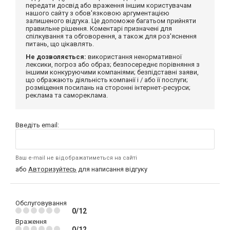
передати досвід або враження іншим користувачам
нашого сайту з обов'язковою аргументацією
залишеного відгука. Це допоможе багатьом прийняти
правильне рішення. Коментарі призначені для
спілкування та обговорення, а також для роз'яснення
питань, що цікавлять.
Не дозволяється:
використання ненормативної
лексики, погроз або образ; безпосереднє порівняння з
іншими конкуруючими компаніями; безпідставні заяви,
що ображають діяльність компанії і / або її послуги;
розміщення посилань на сторонні інтернет-ресурси;
реклама та самореклама.
Введіть email:
Ваш e-mail не відображатиметься на сайті
або
Авторизуйтесь
для написання відгуку
Обслуговування
0/12
Враження
0/12