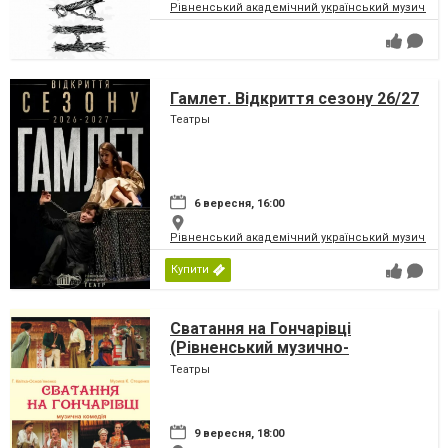
Рівненський академічний український музично-
Гамлет. Відкриття сезону 26/27
Театры
6 вересня, 16:00
Рівненський академічний український музично-
Купити
Сватання на Гончарівці
(Рівненський музично-
драматичний театр)
Театры
9 вересня, 18:00