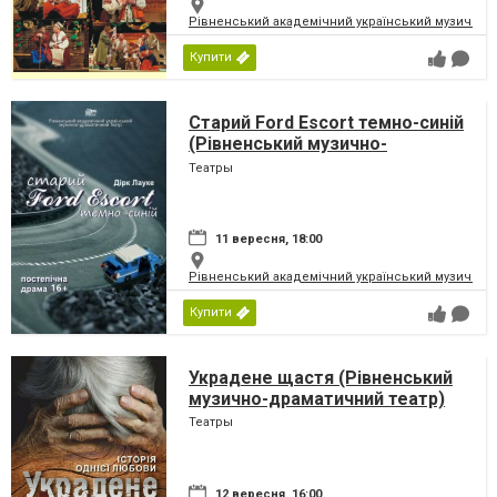
Рівненський академічний український музично-
Купити
Старий Ford Escort темно-синій
(Рівненський музично-
драматичний театр)
Театры
11 вересня, 18:00
Рівненський академічний український музично-
Купити
Украдене щастя (Рівненський
музично-драматичний театр)
Театры
12 вересня, 16:00