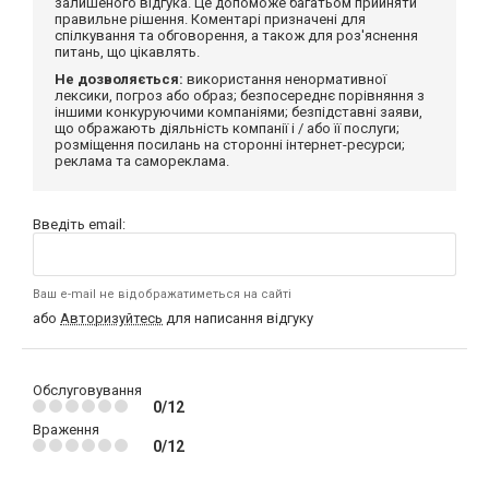
залишеного відгука. Це допоможе багатьом прийняти
правильне рішення. Коментарі призначені для
спілкування та обговорення, а також для роз'яснення
питань, що цікавлять.
Не дозволяється:
використання ненормативної
лексики, погроз або образ; безпосереднє порівняння з
іншими конкуруючими компаніями; безпідставні заяви,
що ображають діяльність компанії і / або її послуги;
розміщення посилань на сторонні інтернет-ресурси;
реклама та самореклама.
Введіть email:
Ваш e-mail не відображатиметься на сайті
або
Авторизуйтесь
для написання відгуку
Обслуговування
0/12
Враження
0/12