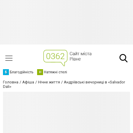
Б
Благодійність
Н
Натяжні стелі
Головна
Афіша
Нічне життя
Андріївські вечорниці в «Salvador
Dali»