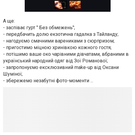
А ще:
- заспіває гурт " Без обмежень";
- передбачить долю екзотична гадалка з Тайланду;
- нагодуємо смачними варениками з сюрпризом;
- пригостимо міцною хринівкою кожного гостя;
- потішимо ваше око чарівними дівчатами, вбраними в
український народний одяг від Зої Романової;
- запропонуємо ексклюзивний make-up від Оксани
Шуміної;
- збережемо незабутні фото-моменти ...